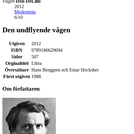
Vågen
Don DeLillo
2012
Modernista
6
/
10
Den undflyende vågen
Utgiven
2012
ISBN
9789186629694
Sidor
507
Orginaltitel
Libra
Översättare
Hans Berggren och Einar Hecksher
Först utgiven
1988
Om författaren