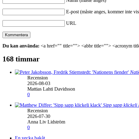
Namn (måste anges)
E-post (måste anges, kommer inte vis
URL
Du kan använda:
<a href="" title=""> <abbr title=""> <acronym ti
168 timmar
Nati
Recension
2026-08-03
Mattias Lahti Davidsson
0
Sipp sapp klickeli
Recension
2026-07-30
Anna Liv Lidström
0
En vecka bakåt