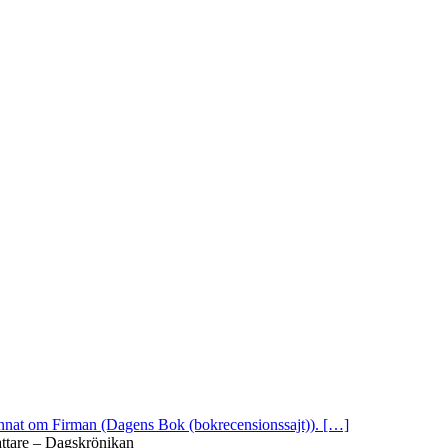
 annat om Firman (Dagens Bok (bokrecensionssajt)). […]
attare – Dagskrönikan