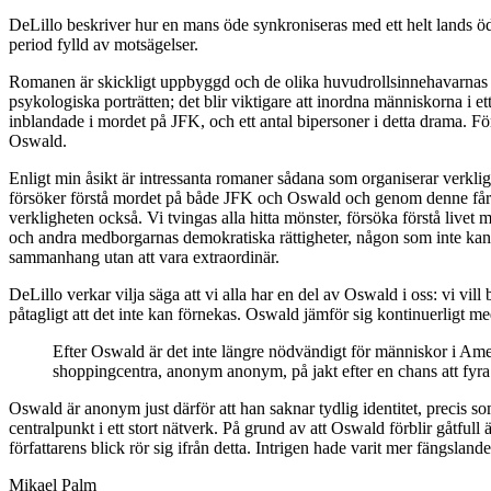
DeLillo beskriver hur en mans öde synkroniseras med ett helt lands öd
period fylld av motsägelser.
Romanen är skickligt uppbyggd och de olika huvudrollsinnehavarnas l
psykologiska porträtten; det blir viktigare att inordna människorna i e
inblandade i mordet på JFK, och ett antal bipersoner i detta drama. Fö
Oswald.
Enligt min åsikt är intressanta romaner sådana som organiserar verkli
försöker förstå mordet på både JFK och Oswald och genom denne får lä
verkligheten också. Vi tvingas alla hitta mönster, försöka förstå live
och andra medborgarnas demokratiska rättigheter, någon som inte kan 
sammanhang utan att vara extraordinär.
DeLillo verkar vilja säga att vi alla har en del av Oswald i oss: vi vil
påtagligt att det inte kan förnekas. Oswald jämför sig kontinuerligt 
Efter Oswald är det inte längre nödvändigt för människor i Ameri
shoppingcentra, anonym anonym, på jakt efter en chans att fyra m
Oswald är anonym just därför att han saknar tydlig identitet, precis s
centralpunkt i ett stort nätverk. På grund av att Oswald förblir gåtfull
författarens blick rör sig ifrån detta. Intrigen hade varit mer fängsla
Mikael Palm