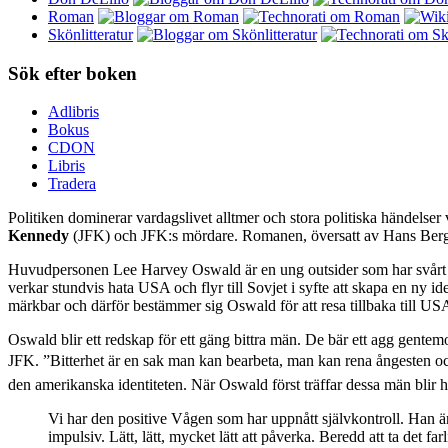
Roman
Skönlitteratur
Sök efter boken
Adlibris
Bokus
CDON
Libris
Tradera
Politiken dominerar vardagslivet alltmer och stora politiska händelse
Kennedy
(JFK) och JFK:s mördare. Romanen, översatt av Hans Berg
Huvudpersonen Lee Harvey Oswald är en ung outsider som har svårt att
verkar stundvis hata USA och flyr till Sovjet i syfte att skapa en ny id
märkbar och därför bestämmer sig Oswald för att resa tillbaka till US
Oswald blir ett redskap för ett gäng bittra män. De bär ett agg gentem
JFK. ”Bitterhet är en sak man kan bearbeta, man kan rena ångesten oc
den amerikanska identiteten. När Oswald först träffar dessa män blir h
Vi har den positive Vågen som har uppnått självkontroll. Han är 
impulsiv. Lätt, lätt, mycket lätt att påverka. Beredd att ta det fa