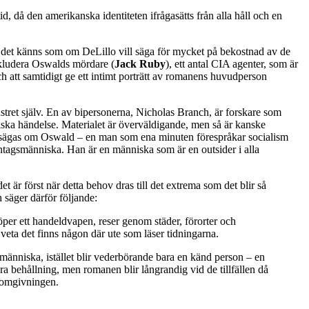
 då den amerikanska identiteten ifrågasätts från alla håll och en
 det känns som om DeLillo vill säga för mycket på bekostnad av de
inkludera Oswalds mördare (
Jack Ruby
), ett antal CIA agenter, som är
h att samtidigt ge ett intimt porträtt av romanens huvudperson
stret själv. En av bipersonerna, Nicholas Branch, är forskare som
iska händelse. Materialet är överväldigande, men så är kanske
 kan sägas om Oswald – en man som ena minuten förespråkar socialism
ntagsmänniska. Han är en människa som är en outsider i alla
t är först när detta behov dras till det extrema som det blir så
 säger därför följande:
köper ett handeldvapen, reser genom städer, förorter och
veta det finns någon där ute som läser tidningarna.
 människa, istället blir vederbörande bara en känd person – en
tora behållning, men romanen blir långrandig vid de tillfällen då
l omgivningen.