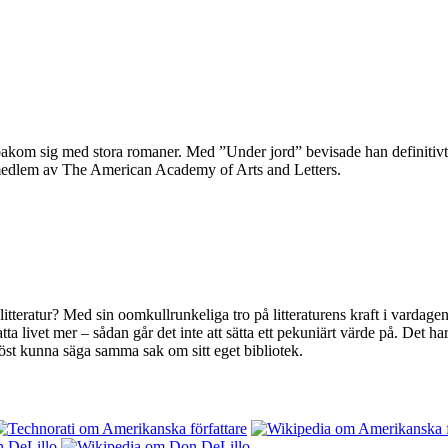
bakom sig med stora romaner. Med ”Under jord” bevisade han definitivt 
dlem av The American Academy of Arts and Letters.
l litteratur? Med sin oomkullrunkeliga tro på litteraturens kraft i varda
atta livet mer – sådan går det inte att sätta ett pekuniärt värde på. Det h
 höst kunna säga samma sak om sitt eget bibliotek.