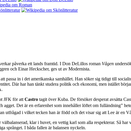
r verkar påverka ett lands framtid. I Don DeLillos roman
Vågen
undersöke
gren och Einar Heckscher, ges ut av Modernista.
 passa in i det amerikanska samhället. Han söker sig tidigt till social
entitet. Där har han tänkt studera politik och ekonomi, men istället börj
A.
ot JFK för att
Castro
tagit över Kuba. De försöker desperat avsätta Cast
h agget. Det är en erfarenhet som innehåller löftet om fulländning” h
an utfrågad i vilket tecken han är född och det visar sig att Lee är en 
välbalanserad, klar i huvet, en vettig karl som alla respekterar. Så har
rliga språnget. I båda fallen är balansen nyckeln.