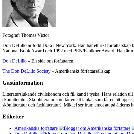
Fotograf: Thomas Victor
Don DeLillo är född 1936 i New York. Han har ett rikt författarskap 
National Book Award och 1992 med PEN/Faulkner Award. Han är me
Don DeLillo
– En sida om författaren.
The Don DeLillo Society
– Amerikanskt författarsällskap.
Gästinformation
Litteraturslukande civilekonom och fil. kand i tyska. Hans relation til
skönlitteratur. Skönlitteratur som får en att tänka, som får en att uppsk
skönlitteratur och facklitteratur). Mikael ser fram emot att på ålderns
Etiketter
Amerikanska författare
Don DeLillo