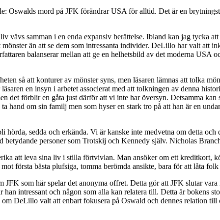
e: Oswalds mord på JFK förändrar USA för alltid. Det är en brytningstid,
iv vävs samman i en enda expansiv berättelse. Ibland kan jag tycka att
tt mönster än att se dem som intressanta individer. DeLillo har valt att 
rfattaren balanserar mellan att ge en helhetsbild av det moderna USA oc
gheten så att konturer av mönster syns, men läsaren lämnas att tolka mön
saren en insyn i arbetet associerat med att tolkningen av denna histor
t men det förblir en gåta just därför att vi inte har översyn. Detsamma
ta hand om sin familj men som hyser en stark tro på att han är en unda
l bli hörda, sedda och erkända. Vi är kanske inte medvetna om detta och de
med betydande personer som Trotskij och Kennedy själv. Nicholas Branch
ka att leva sina liv i stilla förtvivlan. Man ansöker om ett kreditkort, 
ot första bästa plufsiga, tomma berömda ansikte, bara för att låta folk 
om JFK som här spelar det anonyma offret. Detta gör att JFK slutar vara
 är han intressant och någon som alla kan relatera till. Detta är bokens s
nde om DeLillo valt att enbart fokusera på Oswald och dennes relation til