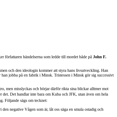
r författaren händelserna som ledde till mordet både på
John F.
ismen och den ideologin kommer att styra hans livsutveckling. Han
ar han jobba på en fabrik i Minsk. Tristessen i Minsk gör sig successivt
ro, men misslyckas och börjar därför rikta sina blickar alltmer mot
eter det. Det handlar inte bara om Kuba och JFK, utan även om hela
Våg. Följande sägs om tecknet:
 vi den negative Vågen som är, låt oss säga en smula ostadig och