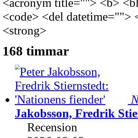
<acronym title=""> <b> <bl
<code> <del datetime=""> 
<strong>
168 timmar
N
Jakobsson, Fredrik Stie
Recension