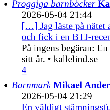
Proggiga barnböcker
Ka
2026-05-04 21:44
[…] Jag läste på nätet 
och fick i en BTJ-recen
På ingens begäran: En
sitt år. • kallelind.se
4
Barnmark
Mikael Ander
2026-05-04 21:29
En väldigt stämningsfu