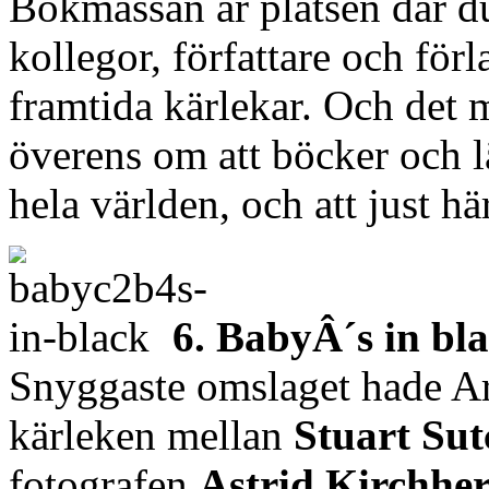
Bokmässan är platsen där du
kollegor, författare och för
framtida kärlekar. Och det me
överens om att böcker och lä
hela världen, och att just h
6. BabyÂ´s in bl
Snyggaste omslaget hade Ar
kärleken mellan
Stuart Sutc
fotografen
Astrid Kirchhe