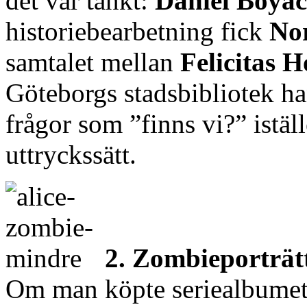
det var tänkt:
Daniel Boyac
historiebearbetning fick
No
samtalet mellan
Felicitas 
Göteborgs stadsbibliotek han
frågor som ”finns vi?” iställ
uttryckssätt.
2. Zombieporträt
Om man köpte seriealbume