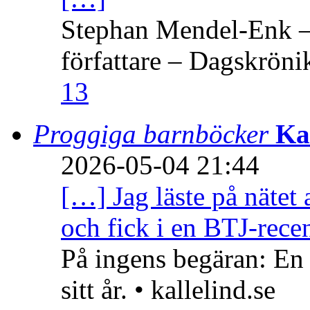
Stephan Mendel-Enk – 
författare – Dagskröni
13
Proggiga barnböcker
Ka
2026-05-04 21:44
[…] Jag läste på nätet 
och fick i en BTJ-recen
På ingens begäran: En
sitt år. • kallelind.se