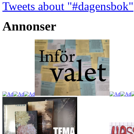
Tweets about "#dagensbok"
Annonser