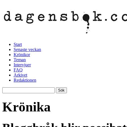
Start
Senaste veckan
Krönikor
Teman
Intervjuer
FAQ
Arkivet
Redaktionen
Krönika