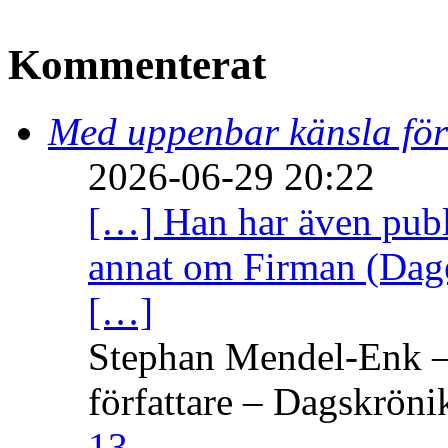
Kommenterat
Med uppenbar känsla för
2026-06-29 20:22
[…] Han har även publi
annat om Firman (Dage
[…]
Stephan Mendel-Enk – 
författare – Dagskröni
13