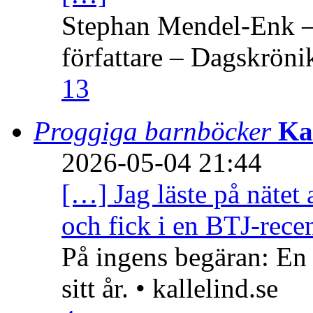
Stephan Mendel-Enk – 
författare – Dagskröni
13
Proggiga barnböcker
Ka
2026-05-04 21:44
[…] Jag läste på nätet 
och fick i en BTJ-recen
På ingens begäran: En
sitt år. • kallelind.se