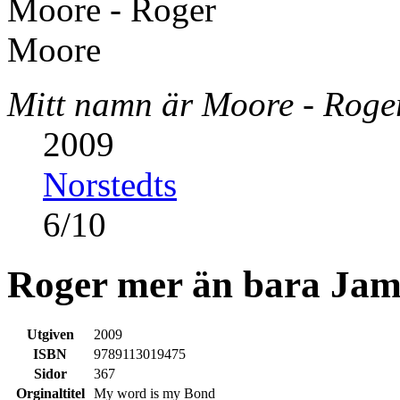
Mitt namn är Moore - Roge
2009
Norstedts
6
/
10
Roger mer än bara Jam
Utgiven
2009
ISBN
9789113019475
Sidor
367
Orginaltitel
My word is my Bond