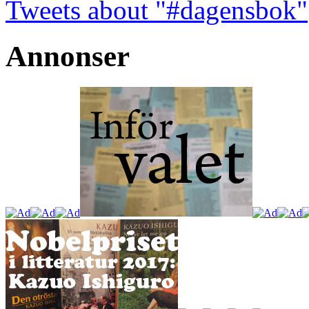
Tweets about "#dagensbok"
Annonser