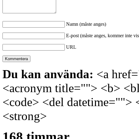
Namn (måste anges)
E-post (måste anges, kommer inte vis
URL
Du kan använda:
<a href="
<acronym title=""> <b> <bl
<code> <del datetime=""> 
<strong>
168 timmar