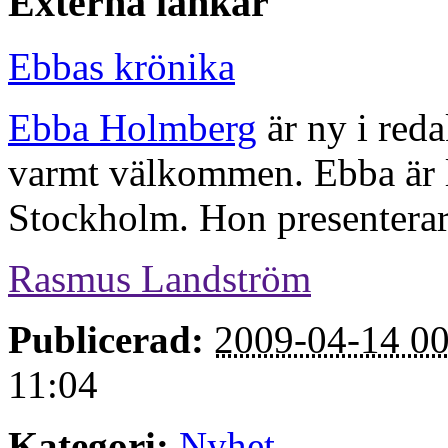
Externa länkar
Ebbas krönika
Ebba Holmberg
är ny i red
varmt välkommen. Ebba är li
Stockholm. Hon presentera
Rasmus Landström
Publicerad:
2009-04-14 00
11:04
Kategori:
Nyhet