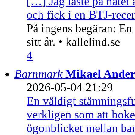
[…] Jag läste på nätet 
och fick i en BTJ-recen
På ingens begäran: En
sitt år. • kallelind.se
4
Barnmark
Mikael Ander
2026-05-04 21:29
En väldigt stämningsfu
verkligen som att boke
ögonblicket mellan ba