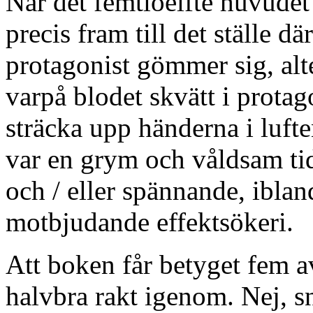
När det femtioelfte huvudet 
precis fram till det ställe dä
protagonist gömmer sig, alte
varpå blodet skvätt i protago
sträcka upp händerna i lufte
var en grym och våldsam tid.
och / eller spännande, iblan
motbjudande effektsökeri.
Att boken får betyget fem av
halvbra rakt igenom. Nej, sn