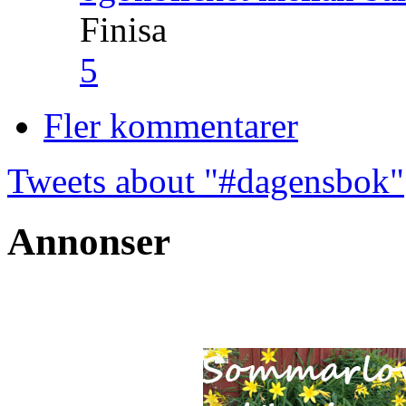
Finisa
5
Fler kommentarer
Tweets about "#dagensbok"
Annonser