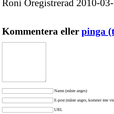
Roni
Oregistrerad
2010-03
Kommentera eller
pinga (
Namn (måste anges)
E-post (måste anges, kommer inte vis
URL