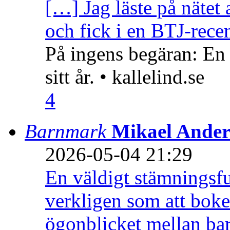
[…] Jag läste på nätet 
och fick i en BTJ-recen
På ingens begäran: En
sitt år. • kallelind.se
4
Barnmark
Mikael Ander
2026-05-04 21:29
En väldigt stämningsfu
verkligen som att boke
ögonblicket mellan ba