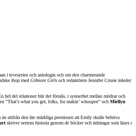
man i teveserien och antologin och om den charmerande
handske ihop med
Gilmore Girls
och redaktören Jennifer Crusie inleder
 hel del relationer blir det förstås, i synnerhet mellan mödrar och
ken ”That’s what you get, folks, for makin’ whoopee” och
Miellyn
n utifrån den lite märkliga premissen att Emily skulle behöva
art
skriver seriens historia genom de böcker och tidningar som läses i