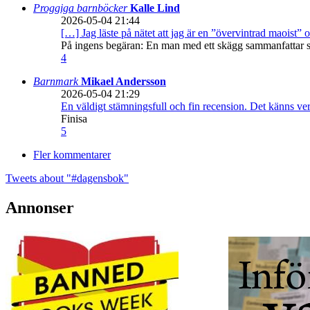
Proggiga barnböcker
Kalle Lind
2026-05-04 21:44
[…] Jag läste på nätet att jag är en ”övervintrad maoist” o
På ingens begäran: En man med ett skägg sammanfattar sitt
4
Barnmark
Mikael Andersson
2026-05-04 21:29
En väldigt stämningsfull och fin recension. Det känns ve
Finisa
5
Fler kommentarer
Tweets about "#dagensbok"
Annonser