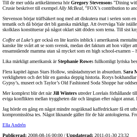
Till de mer udda artikelämnena hör
Gregory Stevenson
s ”Dining with
Crusie beskriver till exempel
Ally McBeal
, ”FOX’s contribution to ano
Stevenson börjar träffsäkert nog med att diskutera mat i serien som en 
tematik och då börjar det bli ganska märkligt. Att överväga Yale iställ
skolklass konstituerar på något oklart sätt döden som tema. Till sist 
Coffee at Luke’s
ger också en lite kuriös inblick i amerikansk mentalite
kanske lite svårt att se som svensk, medan det faktum att hon väljer a
ensamstående mamma utan så mycket som en high school-examen – hos 
Lika märkligt amerikansk är
Stephanie Rowe
s fullkomligt lyriska be
Flera kapitel ägnas Stars Hollow, småstadsmyset in absurdum.
Sara 
verkligheten och det blir en ganska deppig historia. Rorys bokhandlar
Gypsy’s, museet och Taylor’s Old Fashioned Soda Shoppe har oddsen för 
Mer komplext blir det när
Jill Winters
utreder Lorelais förhållande ti
eviga konflikten mellan tryggheten där och längtan efter något annat.
Jag hörde en gång en något mindre nogräknad kaffedrickare få ett utbrot
kompromisslösa tes. Något liknande gäller för de här antologierna. Fro
Ella Andrén
Publicerad:
2008-08-16 00:00
/
Uppdaterad:
2011-01-30 23:32