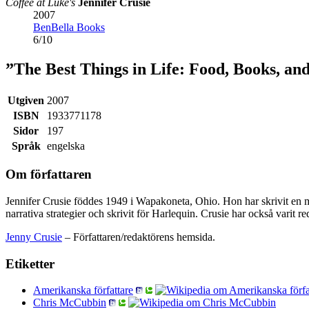
Coffee at Luke's
Jennifer Crusie
2007
BenBella Books
6
/
10
”The Best Things in Life: Food, Books, an
Utgiven
2007
ISBN
1933771178
Sidor
197
Språk
engelska
Om författaren
Jennifer Crusie föddes 1949 i Wapakoneta, Ohio. Hon har skrivit en 
narrativa strategier och skrivit för Harlequin. Crusie har också vari
Jenny Crusie
– Författaren/redaktörens hemsida.
Etiketter
Amerikanska författare
Chris McCubbin