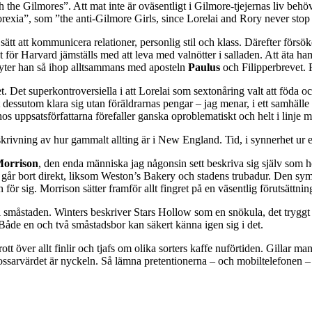
 the Gilmores”. Att mat inte är oväsentligt i Gilmore-tjejernas liv behöve
rexia”, som ”the anti-Gilmore Girls, since Lorelai and Rory never stop 
sätt att kommunicera relationer, personlig stil och klass. Därefter förs
et för Harvard jämställs med att leva med valnötter i salladen. Att äta h
knyter han så ihop alltsammans med aposteln
Paulus
och Filipperbrevet. F
t. Det superkontroversiella i att Lorelai som sextonåring valt att föda oc
tt dessutom klara sig utan föräldrarnas pengar – jag menar, i ett samhäl
uppsatsförfattarna förefaller ganska oproblematiskt och helt i linj
skrivning av hur gammalt allting är i New England. Tid, i synnerhet ur et
Morrison
, den enda människa jag någonsin sett beskriva sig själv som 
 går bort direkt, liksom Weston’s Bakery och stadens trubadur. Den sym
sig. Morrison sätter framför allt fingret på en väsentlig förutsättning 
ll småstaden. Winters beskriver Stars Hollow som en snökula, det tryggt 
 Både en och två småstadsbor kan säkert känna igen sig i det.
t över allt finlir och tjafs om olika sorters kaffe nuförtiden. Gillar ma
ssarvärdet är nyckeln. Så lämna pretentionerna – och mobiltelefonen – v