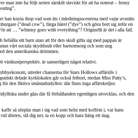
r man inte ha följt serien särskilt slaviskt för att ha noterat – Jenny
eating”.
öker han knyta ihop vad som äts i inledningsscenerna med varje avsnitts
amburgare (”dead cow”), färga håret (”dye”) och göra bort sig inför en
ör att … ”whimsy goes with everything”? Originellt är det i alla fall.
h behålla sitt barn utan att för den skull gifta sig med pappan är
le utan vårt sociala skyddsnät eller barnomsorg och som ung
e med den amerikanska drömmen.
t västkustperspektiv, är sannerligen något relativt.
hobbyekonom, utreder chanserna för Stars Hollows affärsliv i
patiskt delade kyrklokalen går också fetbort, medan Miss Patty’s,
för den fiktiva småstadsidyllen: där finns inga affärskedjor.
idylliska under glas där få förhållanden egentligen utvecklas, och den
n kaffe så sörplar man i sig vad som helst med koffein i, var hans
id dörren, slå dig ner, ta en kopp och bara häng ett slag.