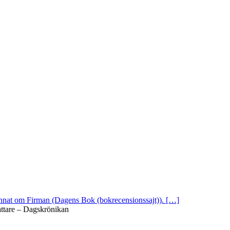
 annat om Firman (Dagens Bok (bokrecensionssajt)). […]
attare – Dagskrönikan