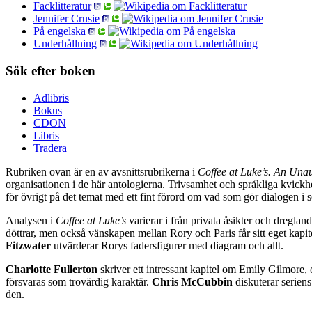
Facklitteratur
Jennifer Crusie
På engelska
Underhållning
Sök efter boken
Adlibris
Bokus
CDON
Libris
Tradera
Rubriken ovan är en av avsnittsrubrikerna i
Coffee at Luke’s. An Una
organisationen i de här antologierna. Trivsamhet och språkliga kvick
för övrigt på det temat med ett fint förord om vad som gör dialogen i s
Analysen i
Coffee at Luke’s
varierar i från privata åsikter och dreglan
döttrar, men också vänskapen mellan Rory och Paris får sitt eget kapit
Fitzwater
utvärderar Rorys fadersfigurer med diagram och allt.
Charlotte Fullerton
skriver ett intressant kapitel om Emily Gilmore
försvaras som trovärdig karaktär.
Chris McCubbin
diskuterar serien
den.