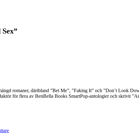
d Sex”
mängd romaner, däribland ”Bet Me”, ”Faking It” och ”Don’t Look Down”,
t redaktör för flera av BenBella Books SmartPop-antologier och skrivit 