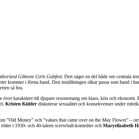
uthorized Gilmore Girls Gabfest
. Den säger en del både om centrala te
heter kommer i första hand. Den inställningen råkar passa som hand i 
erien så bra.
de över karaktärer till djupare resonemang om klass, kön och ekonomi. En
el.
Kristen Kidder
diskuterar sexualitet och konsekvenser under rubri
, om ”Old Money” och ”values that came over on the May Flower” – om ä
s rötter i 1930- och 40-talens screwball-komedier och
Maryelizabeth H