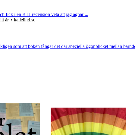
ch fick i en BTJ-recension veta att jag ägnar ...
 år. • kallelind.se
rkligen som att boken fångar det där speciella ögonblicket mellan barnd