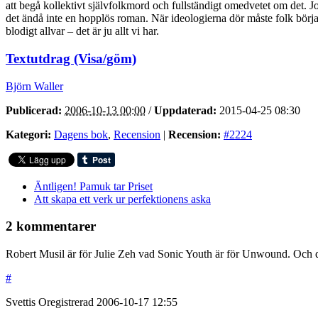
att begå kollektivt självfolkmord och fullständigt omedvetet om det. J
det ändå inte en hopplös roman. När ideologierna dör måste folk börja t
blodigt allvar – det är ju allt vi har.
Textutdrag (Visa/göm)
Björn Waller
Publicerad:
2006-10-13 00:00
/
Uppdaterad:
2015-04-25 08:30
Kategori:
Dagens bok
,
Recension
|
Recension:
#2224
Äntligen! Pamuk tar Priset
Att skapa ett verk ur perfektionens aska
2 kommentarer
Robert Musil är för Julie Zeh vad Sonic Youth är för Unwound. Och 
#
Svettis
Oregistrerad
2006-10-17
12:55