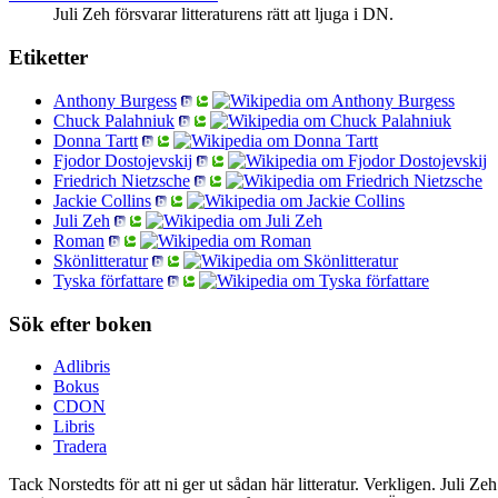
Juli Zeh försvarar litteraturens rätt att ljuga i DN.
Etiketter
Anthony Burgess
Chuck Palahniuk
Donna Tartt
Fjodor Dostojevskij
Friedrich Nietzsche
Jackie Collins
Juli Zeh
Roman
Skönlitteratur
Tyska författare
Sök efter boken
Adlibris
Bokus
CDON
Libris
Tradera
Tack Norstedts för att ni ger ut sådan här litteratur. Verkligen. Juli Z