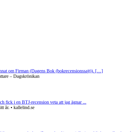
 annat om Firman (Dagens Bok (bokrecensionssajt)). […]
attare – Dagskrönikan
ch fick i en BTJ-recension veta att jag ägnar ...
 år. • kallelind.se