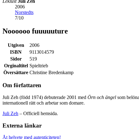
Leklust
Juli Zeh
2006
Norstedts
7
/
10
Noooooo fuuuuuture
Utgiven
2006
ISBN
9113014579
Sidor
519
Orginaltitel
Spieltrieb
Översättare
Christine Bredenkamp
Om författaren
Juli Zeh (född 1974) debuterade 2001 med
Örn och ängel
som belönad
internationell rätt och arbetar som domare.
Juli Zeh
– Officiell hemsida.
Externa länkar
Åt helvete med autenticiteten!