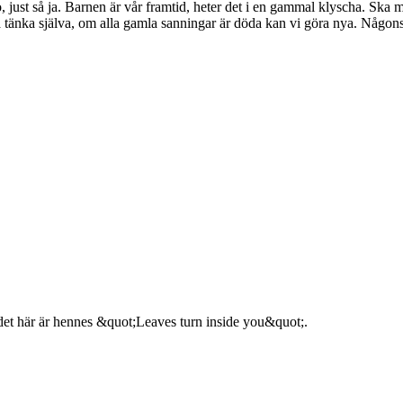
o, just så ja. Barnen är vår framtid, heter det i en gammal klyscha. Ska 
änka själva, om alla gamla sanningar är döda kan vi göra nya. Någonstans 
det här är hennes &quot;Leaves turn inside you&quot;.