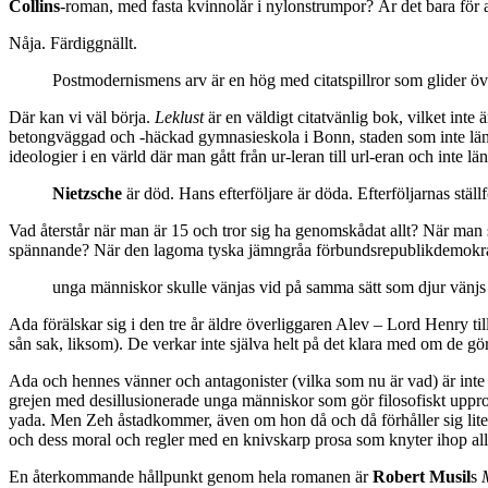
Collins
-roman, med fasta kvinnolår i nylonstrumpor? Är det bara för att
Nåja. Färdiggnällt.
Postmodernismens arv är en hög med citatspillror som glider öv
Där kan vi väl börja.
Leklust
är en väldigt citatvänlig bok, vilket inte
betongväggad och -häckad gymnasieskola i Bonn, staden som inte längre 
ideologier i en värld där man gått från ur-leran till url-eran och inte l
Nietzsche
är död. Hans efterföljare är döda. Efterföljarnas ställ
Vad återstår när man är 15 och tror sig ha genomskådat allt? När man s
spännande? När den lagoma tyska jämngråa förbundsrepublikdemokra
unga människor skulle vänjas vid på samma sätt som djur vänjs vi
Ada förälskar sig i den tre år äldre överliggaren Alev – Lord Henry ti
sån sak, liksom). De verkar inte själva helt på det klara med om de gör 
Ada och hennes vänner och antagonister (vilka som nu är vad) är inte h
grejen med desillusionerade unga människor som gör filosofiskt uppror
yada. Men Zeh åstadkommer, även om hon då och då förhåller sig lite vä
och dess moral och regler med en knivskarp prosa som knyter ihop allt så 
En återkommande hållpunkt genom hela romanen är
Robert Musil
s