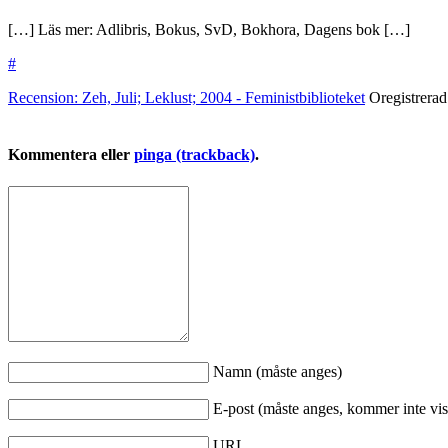
[…] Läs mer: Adlibris, Bokus, SvD, Bokhora, Dagens bok […]
#
Recension: Zeh, Juli; Leklust; 2004 - Feministbiblioteket
Oregistrera
Kommentera eller
pinga (trackback)
.
Namn (måste anges)
E-post (måste anges, kommer inte vis
URL