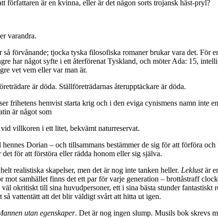
 författaren är en kvinna, eller är det någon sorts trojansk häst-pryl?
er varandra.
 är så förvånande; tjocka tyska filosofiska romaner brukar vara det. För e
har något syfte i ett återförenat Tyskland, och möter Ada: 15, intellige
ängre vet vem eller var man är.
företrädare är döda. Ställföreträdarnas återupptäckare är döda.
er frihetens hemvist starta krig och i den eviga cynismens namn inte ens
tin är något som
d villkoren i ett litet, bekvämt naturreservat.
ll hennes Dorian – och tillsammans bestämmer de sig för att förföra och
det för att förstöra eller rädda honom eller sig själva.
elt realistiska skapelser, men det är nog inte tanken heller.
Leklust
är e
 mot samhället finns det ett par för varje generation – brottåstraff c
l okritiskt till sina huvudpersoner, ett i sina bästa stunder fantastisk
vattentätt att det blir väldigt svårt att hitta ut igen.
Mannen utan egenskaper
. Det är nog ingen slump. Musils bok skrevs mel