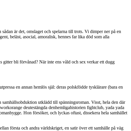
n sådan är det, omslaget och spelarna till trots. Vi dimper ner på en
nt, beläst, asocial, amoralisk, hennes far lika död som alla
 gitter bli förvånad? När inte ens våld och sex verkar ett dugg
 utpressa en annan hemlös själ: deras polskfödde tysklärare (bara en
n samhällsobduktion utklädd till spänningsroman. Visst, hela den där
lockworkorange deutestängda denhemligahistorien fightclub, yada yada
t romanbygge. Hon försöker, och lyckas oftast, dissekera hela samhället
lan första och andra världskriget, en satir över ett samhälle på väg