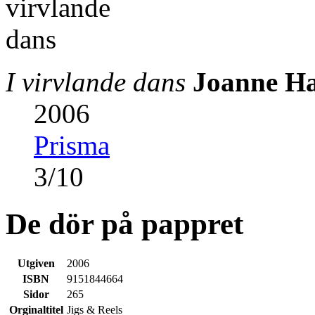
I virvlande dans
Joanne Ha
2006
Prisma
3
/
10
De dör på pappret
Utgiven
2006
ISBN
9151844664
Sidor
265
Orginaltitel
Jigs & Reels