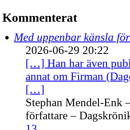
Kommenterat
Med uppenbar känsla för
2026-06-29 20:22
[…] Han har även publi
annat om Firman (Dage
[…]
Stephan Mendel-Enk – 
författare – Dagskröni
13