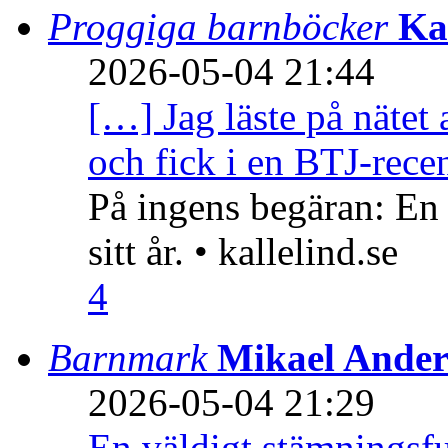
Proggiga barnböcker
Ka
2026-05-04 21:44
[…] Jag läste på nätet 
och fick i en BTJ-recen
På ingens begäran: En
sitt år. • kallelind.se
4
Barnmark
Mikael Ander
2026-05-04 21:29
En väldigt stämningsfu