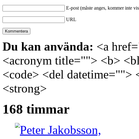
E-post (måste anges, kommer inte vis
URL
Du kan använda:
<a href="
<acronym title=""> <b> <bl
<code> <del datetime=""> 
<strong>
168 timmar