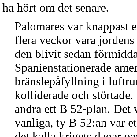
ha hört om det senare.
Palomares var knappast en
flera veckor vara jorden
den blivit sedan förmidd
Spanienstationerade amer
bränslepåfyllning i luft
kolliderade och störtade. 
andra ett B 52-plan. Det 
vanliga, ty B 52:an var 
det kalla krigets dagar oa