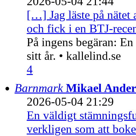
2026-05-04 21:44
[…] Jag läste på nätet 
och fick i en BTJ-recen
På ingens begäran: En
sitt år. • kallelind.se
4
Barnmark
Mikael Ander
2026-05-04 21:29
En väldigt stämningsfu
verkligen som att boke