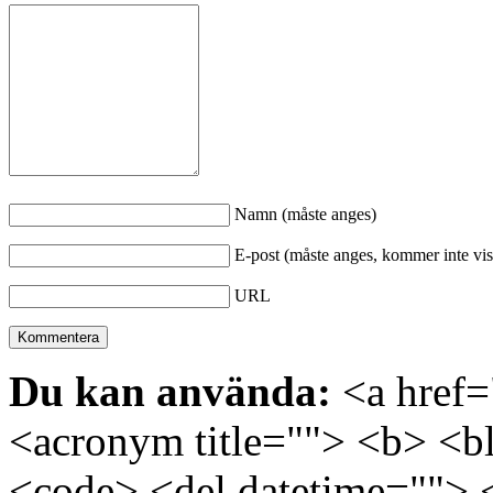
Namn (måste anges)
E-post (måste anges, kommer inte vis
URL
Du kan använda:
<a href="
<acronym title=""> <b> <bl
<code> <del datetime=""> 