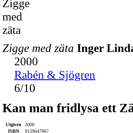
Zigge med zäta
Inger Lind
2000
Rabén & Sjögren
6
/
10
Kan man fridlysa ett Z
Utgiven
2000
ISBN
9129647967