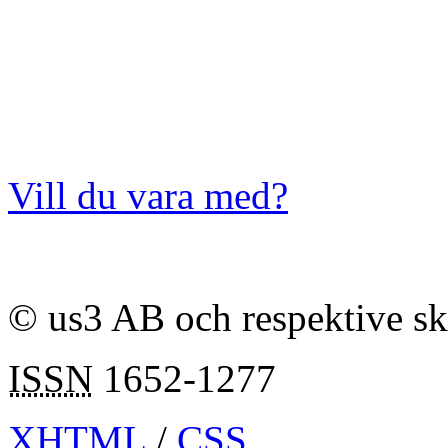
Vill du vara med?
© us3 AB och respektive s
ISSN
1652-1277
XHTML
/
CSS