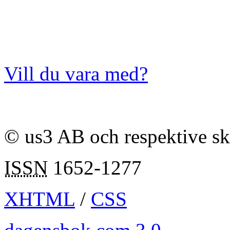
Vill du vara med?
© us3 AB och respektive s
ISSN
1652-1277
XHTML
/
CSS