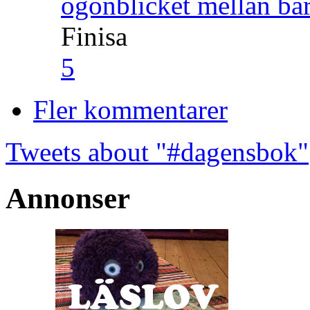
ögonblicket mellan ba
Finisa
5
Fler kommentarer
Tweets about "#dagensbok"
Annonser