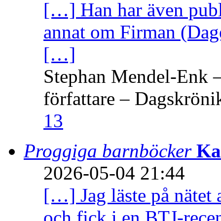
[…] Han har även publi
annat om Firman (Dage
[…]
Stephan Mendel-Enk – 
författare – Dagskröni
13
Proggiga barnböcker
Ka
2026-05-04 21:44
[…] Jag läste på nätet 
och fick i en BTJ-recen