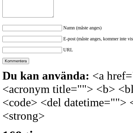
Namn (måste anges)
E-post (måste anges, kommer inte vis
URL
Du kan använda:
<a href="
<acronym title=""> <b> <bl
<code> <del datetime=""> 
<strong>