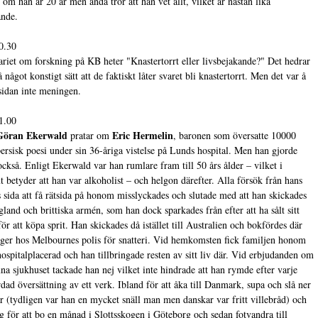
 om han är 20 år men ändå tror att han vet allt, vilket är nästan lika
ande.
0.30
riet om forskning på KB heter "Knastertorrt eller livsbejakande?" Det hedrar
något konstigt sätt att de faktiskt låter svaret bli knastertorrt. Men det var å
sidan inte meningen.
1.00
Göran Ekerwald
Eric Hermelin
pratar om
, baronen som översatte 10000
persisk poesi under sin 36-åriga vistelse på Lunds hospital. Men han gjorde
också. Enligt Ekerwald var han rumlare fram till 50 års ålder – vilket i
xt betyder att han var alkoholist – och helgon därefter. Alla försök från hans
s sida att få rätsida på honom misslyckades och slutade med att han skickades
ngland och brittiska armén, som han dock sparkades från efter att ha sålt sitt
för att köpa sprit. Han skickades då istället till Australien och bokfördes där
ger hos Melbournes polis för snatteri. Vid hemkomsten fick familjen honom
 hospitalplacerad och han tillbringade resten av sitt liv där. Vid erbjudanden om
mna sjukhuset tackade han nej vilket inte hindrade att han rymde efter varje
rdad översättning av ett verk. Ibland för att åka till Danmark, supa och slå ner
r (tydligen var han en mycket snäll man men danskar var fritt villebråd) och
g för att bo en månad i Slottsskogen i Göteborg och sedan fotvandra till