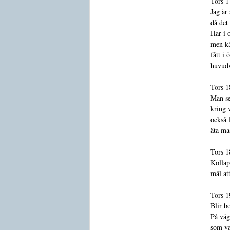
Tors 1
Jag är
då det
Har i 
men kä
fått i
huvudv
Tors 1
Man se
kring 
också 
äta ma
Tors 1
Kollap
mål att
Tors 1
Blir b
På väg
som va