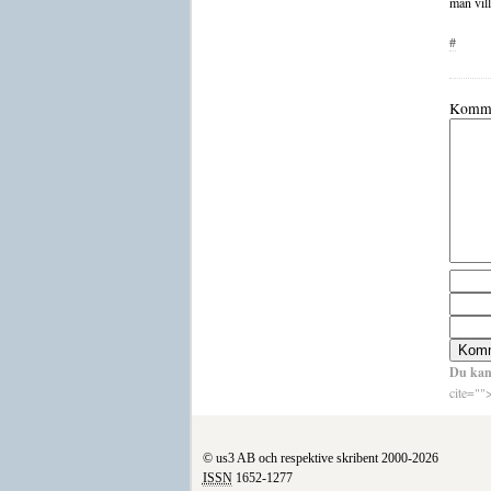
man vil
#
Komme
Du kan
cite=""
© us3 AB och respektive skribent 2000-2026
ISSN
1652-1277