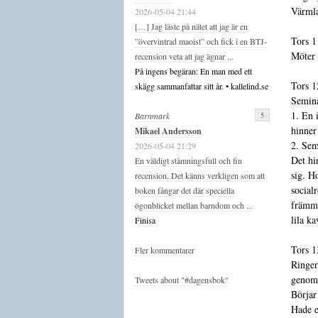
Värmla
2026-05-04 21:44
[…] Jag läste på nätet att jag är en
Tors 1
”övervintrad maoist” och fick i en BTJ-
Möter
recension veta att jag ägnar ...
På ingens begäran: En man med ett
Tors 1
skägg sammanfattar sitt år. • kallelind.se
Semina
1. En i
5
Barnmark
hinner 
Mikael Andersson
2. Sem
2026-05-04 21:29
Det hi
En väldigt stämningsfull och fin
sig. H
recension. Det känns verkligen som att
socialr
boken fångar det där speciella
främma
ögonblicket mellan barndom och ...
lila ka
Finisa
Tors 1
Fler kommentarer
Ringer
genom 
Tweets about "#dagensbok"
Börjar
Hade e