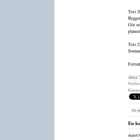
Tors 2
Bygger
Gör se
planer
Tors 2
Somna
Fortsä
Alice 
Publice
Kategor
Du är
En k
&quot;V