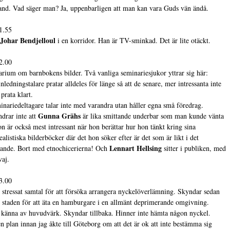
nd. Vad säger man? Ja, uppenbarligen att man kan vara Guds vän ändå.
1.55
Johar Bendjelloul
i en korridor. Han är TV-sminkad. Det är lite otäckt.
2.00
rium om barnbokens bilder. Två vanliga seminariesjukor yttrar sig här:
nledningstalare pratar alldeles för länge så att de senare, mer intressanta inte
prata klart.
inariedeltagare talar inte med varandra utan håller egna små föredrag.
Gunna Grähs
ndrar inte att
är lika smittande underbar som man kunde vänta
on är också mest intressant när hon berättar hur hon tänkt kring sina
ealistiska bilderböcker där det hon söker efter är det som är likt i det
Lennart Hellsing
nde. Bort med etnochicerierna! Och
sitter i publiken, med
vaj.
3.00
 stressat samtal för att försöka arrangera nyckelöverlämning. Skyndar sedan
staden för att äta en hamburgare i en allmänt deprimerande omgivning.
 känna av huvudvärk. Skyndar tillbaka. Hinner inte hämta någon nyckel.
n plan innan jag åkte till Göteborg om att det är ok att inte bestämma sig