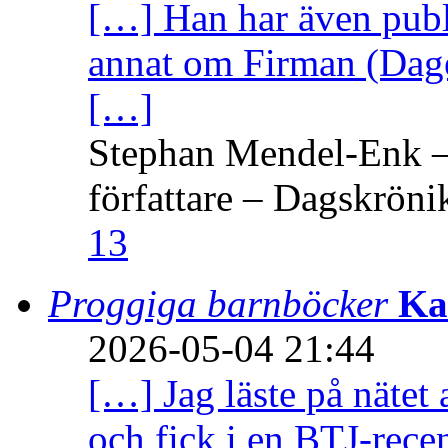
[…] Han har även publi
annat om Firman (Dage
[…]
Stephan Mendel-Enk – 
författare – Dagskröni
13
Proggiga barnböcker
Ka
2026-05-04 21:44
[…] Jag läste på nätet 
och fick i en BTJ-recen