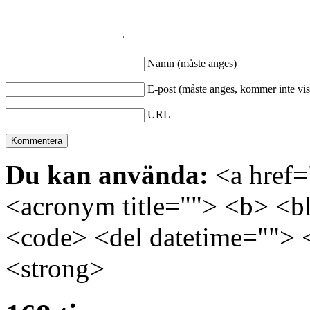
Namn (måste anges)
E-post (måste anges, kommer inte vis
URL
Du kan använda:
<a href="
<acronym title=""> <b> <bl
<code> <del datetime=""> 
<strong>