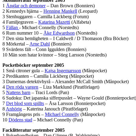
Skönlitteratur september 2005
1
Änglar och demoner
– Dan Brown (Bonniers)
2 Kennedys hjärna –
Henning Mankell
(Leopard)
3 Stenhuggaren – Camilla Läckberg (Forum)
4 Familjegraven –
Katarina Mazetti
(Alfabeta)
5
Fällan
- Michael Connelly (Norstedts)
6 Rum nummer 10 –
Åke Edwardson
(Norstedts)
7 Den sista hemligheten – I Caldwell / D Thomason (Bra Böcker)
8 Mörkertal –
Arne Dahl
(Bonniers)
9 Svärdens fält – Conn Iggulden (Bonniers)
10 Män som hatar kvinnor – Stieg Larsson (Norstedts)
Pocketböcker september 2005
1 Små citroner gula –
Kajsa Ingemarsson
(Månpocket)
2 Predikanten – Camilla Läckberg (Månpocket)
3 Damernas detektivbyrå – Alexander McCall Smith (Månpocket)
4
Den röda vargen
– Liza Marklund (Piratförlaget)
5
Nattens barn
– Traci Lords (Pan)
6 Sudoku: Det japanska sifferpusslet – Wayne Gould (Bonnierpocket
7
Det blod som spillts
– Åsa Larsson (Bonnierpocket)
8
Anhörig
– Katerina Janouch (Piratförlaget)
9 Framgångens pris –
Michael Connelly
(Månpocket)
10
Dödens stad
– Michael Connelly (Pan)
Facklitteratur september 2005
1 Pokerhandboken – Dan Glimne (B. Wahlströms)