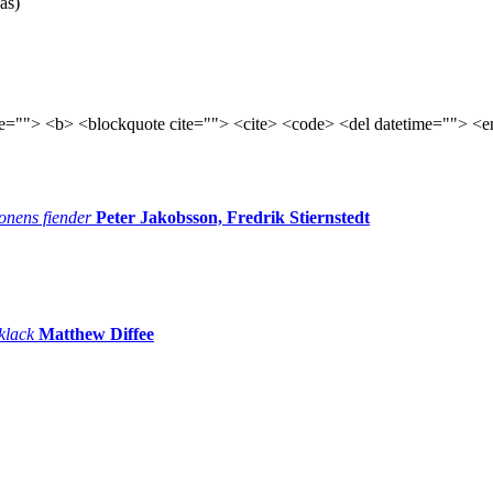
as)
tle=""> <b> <blockquote cite=""> <cite> <code> <del datetime=""> <e
onens fiender
Peter Jakobsson, Fredrik Stiernstedt
 klack
Matthew Diffee