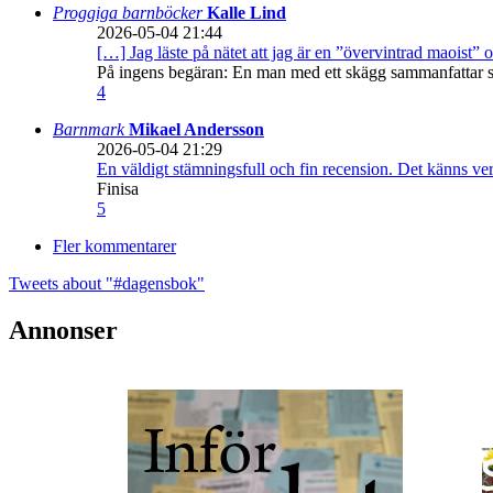
Proggiga barnböcker
Kalle Lind
2026-05-04 21:44
[…] Jag läste på nätet att jag är en ”övervintrad maoist” o
På ingens begäran: En man med ett skägg sammanfattar sitt
4
Barnmark
Mikael Andersson
2026-05-04 21:29
En väldigt stämningsfull och fin recension. Det känns ve
Finisa
5
Fler kommentarer
Tweets about "#dagensbok"
Annonser