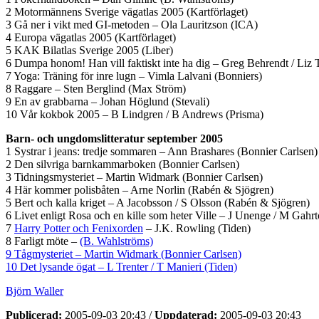
2 Motormännens Sverige vägatlas 2005 (Kartförlaget)
3 Gå ner i vikt med GI-metoden – Ola Lauritzson (ICA)
4 Europa vägatlas 2005 (Kartförlaget)
5 KAK Bilatlas Sverige 2005 (Liber)
6 Dumpa honom! Han vill faktiskt inte ha dig – Greg Behrendt / Liz 
7 Yoga: Träning för inre lugn – Vimla Lalvani (Bonniers)
8 Raggare – Sten Berglind (Max Ström)
9 En av grabbarna – Johan Höglund (Stevali)
10 Vår kokbok 2005 – B Lindgren / B Andrews (Prisma)
Barn- och ungdomslitteratur september 2005
1 Systrar i jeans: tredje sommaren – Ann Brashares (Bonnier Carlsen)
2 Den silvriga barnkammarboken (Bonnier Carlsen)
3 Tidningsmysteriet – Martin Widmark (Bonnier Carlsen)
4 Här kommer polisbåten – Arne Norlin (Rabén & Sjögren)
5 Bert och kalla kriget – A Jacobsson / S Olsson (Rabén & Sjögren)
6 Livet enligt Rosa och en kille som heter Ville – J Unenge / M Gahr
7
Harry Potter och Fenixorden
– J.K. Rowling (Tiden)
8 Farligt möte –
(B. Wahlströms)
9 Tågmysteriet – Martin Widmark (Bonnier Carlsen)
10 Det lysande ögat – L Trenter / T Manieri (Tiden)
Björn Waller
Publicerad:
2005-09-03 20:43
/
Uppdaterad:
2005-09-03 20:43