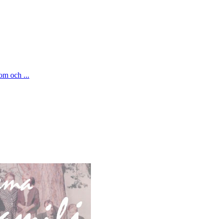
om och ...