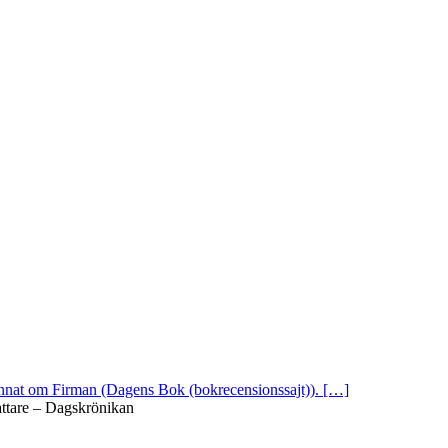
 annat om Firman (Dagens Bok (bokrecensionssajt)). […]
attare – Dagskrönikan