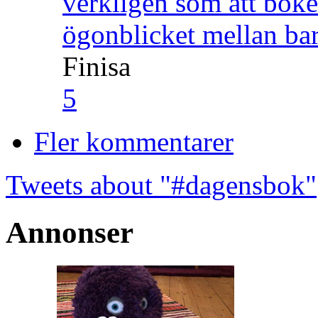
verkligen som att boke
ögonblicket mellan ba
Finisa
5
Fler kommentarer
Tweets about "#dagensbok"
Annonser