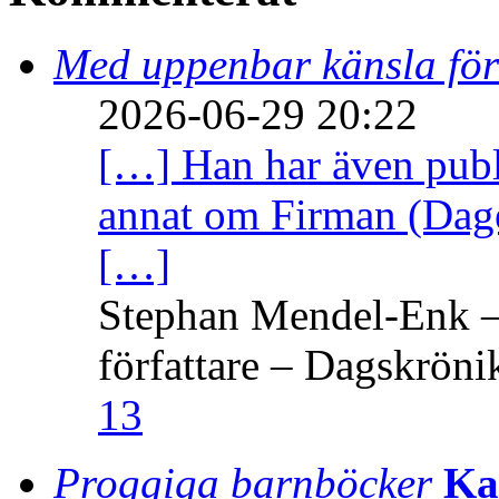
Med uppenbar känsla för
2026-06-29 20:22
[…] Han har även publi
annat om Firman (Dage
[…]
Stephan Mendel-Enk – 
författare – Dagskröni
13
Proggiga barnböcker
Ka