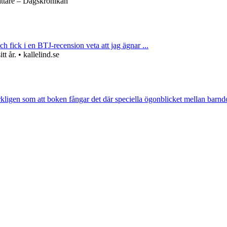
attare – Dagskrönikan
ch fick i en BTJ-recension veta att jag ägnar ...
 år. • kallelind.se
rkligen som att boken fångar det där speciella ögonblicket mellan barnd