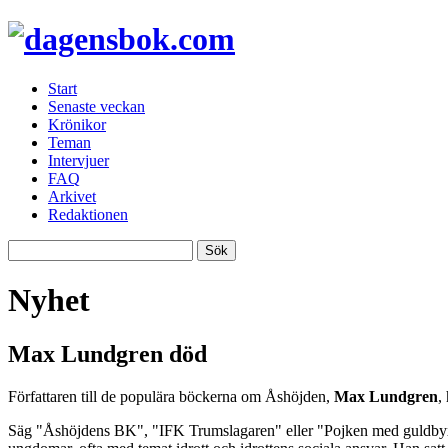
Start
Senaste veckan
Krönikor
Teman
Intervjuer
FAQ
Arkivet
Redaktionen
Nyhet
Max Lundgren död
Författaren till de populära böckerna om Åshöjden,
Max Lundgren
,
Säg "Åshöjdens BK", "IFK Trumslagaren" eller "Pojken med guldbyxorn