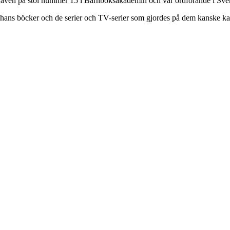
tt även på stol nummer 15 i Barnboksakademin och var ordförande i Sve
 hans böcker och de serier och TV-serier som gjordes på dem kanske ka