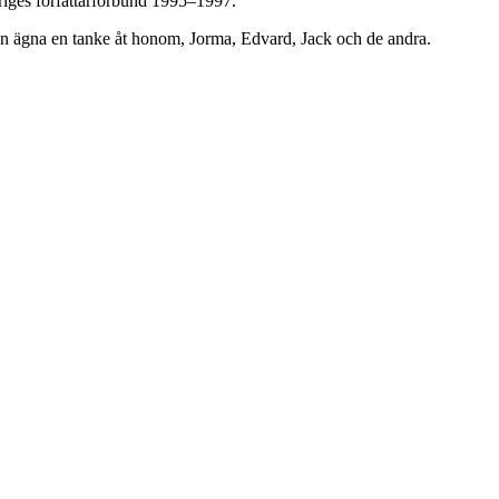
riges författarförbund 1995–1997.
n ägna en tanke åt honom, Jorma, Edvard, Jack och de andra.