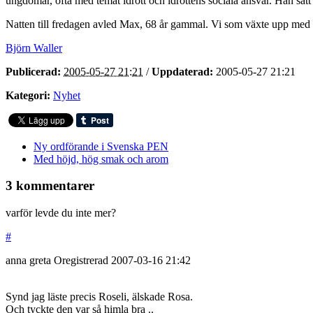
ungdomar, ofta med temat idrott och idrottens sociala ansvar. Han sa
Natten till fredagen avled Max, 68 år gammal. Vi som växte upp med
Björn Waller
Publicerad:
2005-05-27 21:21
/
Uppdaterad:
2005-05-27 21:21
Kategori:
Nyhet
Ny ordförande i Svenska PEN
Med höjd, hög smak och arom
3 kommentarer
varför levde du inte mer?
#
anna greta
Oregistrerad
2007-03-16
21:42
Synd jag läste precis Roseli, älskade Rosa.
Och tyckte den var så himla bra ..