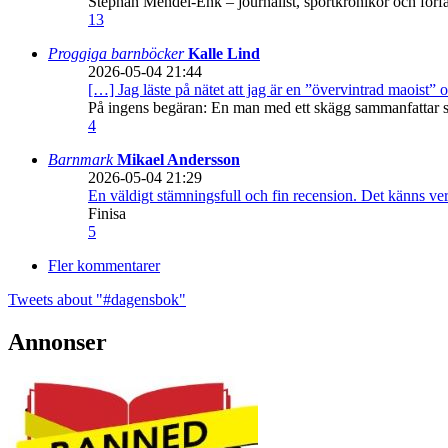
Stephan Mendel-Enk – journalist, sportkrönikör och förf
13
Proggiga barnböcker
Kalle Lind
2026-05-04 21:44
[…] Jag läste på nätet att jag är en ”övervintrad maoist” o
På ingens begäran: En man med ett skägg sammanfattar sitt
4
Barnmark
Mikael Andersson
2026-05-04 21:29
En väldigt stämningsfull och fin recension. Det känns ve
Finisa
5
Fler kommentarer
Tweets about "#dagensbok"
Annonser