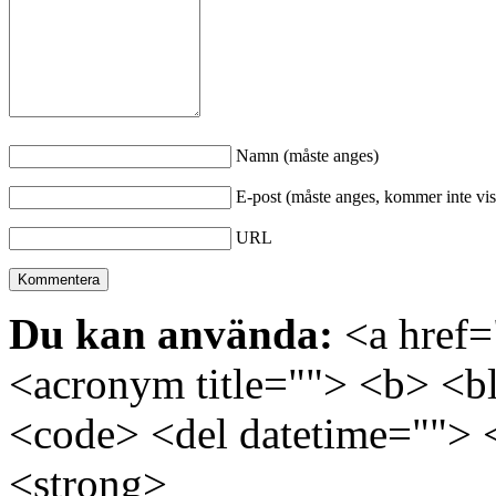
Namn (måste anges)
E-post (måste anges, kommer inte vis
URL
Du kan använda:
<a href="
<acronym title=""> <b> <bl
<code> <del datetime=""> 
<strong>