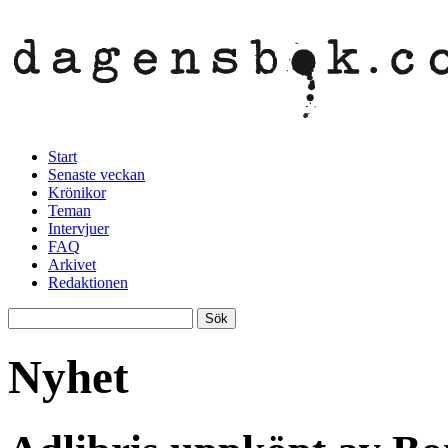
Start
Senaste veckan
Krönikor
Teman
Intervjuer
FAQ
Arkivet
Redaktionen
Nyhet