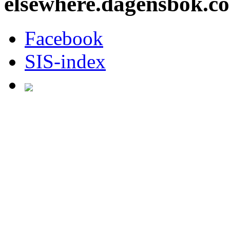
elsewhere.dagensbok.c
Facebook
SIS-index