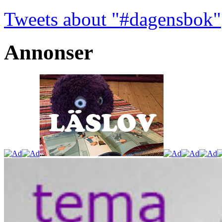
Tweets about "#dagensbok"
Annonser