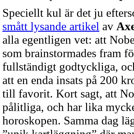
Speciellt kul är det ju ef
smått lysande artikel
av
Axe
alla egentligen vet: att Nob
som brainstormades fram för
fullständigt godtyckliga, oc
att en enda insats på 200 k
till favorit. Kort sagt, att 
pålitliga, och har lika myc
horoskopen. Samma dag läg
”unik kartläggning” där ma