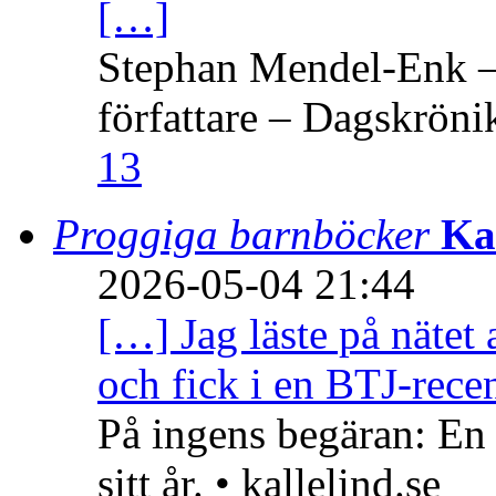
[…]
Stephan Mendel-Enk – 
författare – Dagskröni
13
Proggiga barnböcker
Ka
2026-05-04 21:44
[…] Jag läste på nätet 
och fick i en BTJ-recen
På ingens begäran: En
sitt år. • kallelind.se