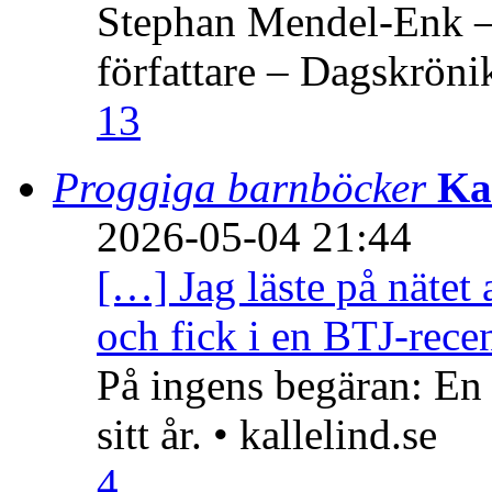
Stephan Mendel-Enk – 
författare – Dagskröni
13
Proggiga barnböcker
Ka
2026-05-04 21:44
[…] Jag läste på nätet 
och fick i en BTJ-recen
På ingens begäran: En
sitt år. • kallelind.se
4