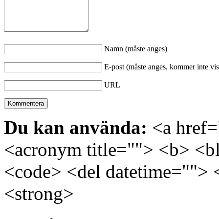
Namn (måste anges)
E-post (måste anges, kommer inte vis
URL
Du kan använda:
<a href="
<acronym title=""> <b> <bl
<code> <del datetime=""> 
<strong>