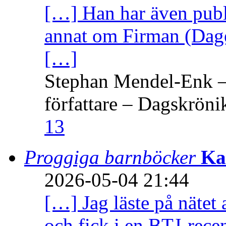
[…] Han har även publi
annat om Firman (Dage
[…]
Stephan Mendel-Enk – 
författare – Dagskröni
13
Proggiga barnböcker
Ka
2026-05-04 21:44
[…] Jag läste på nätet 
och fick i en BTJ-recen