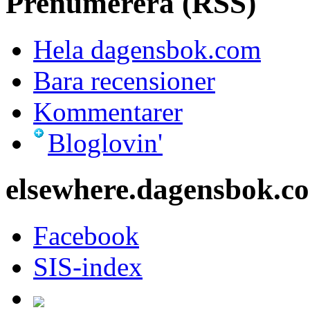
Vill du vara med?
© us3 AB och respektive s
ISSN
1652-1277