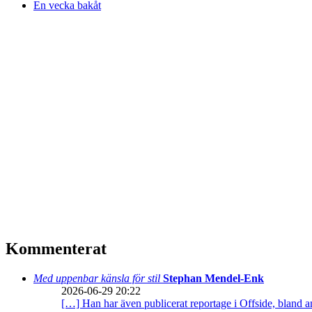
En vecka bakåt
Kommenterat
Med uppenbar känsla för stil
Stephan Mendel-Enk
2026-06-29 20:22
[…] Han har även publicerat reportage i Offside, bland