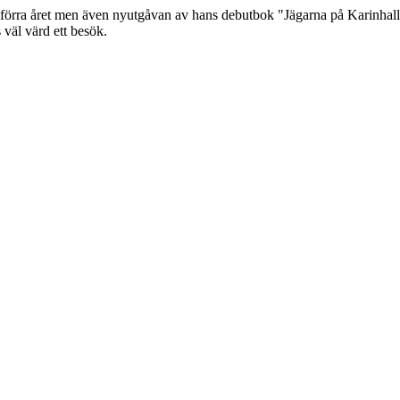
rra året men även nyutgåvan av hans debutbok "Jägarna på Karinhall" 
 väl värd ett besök.