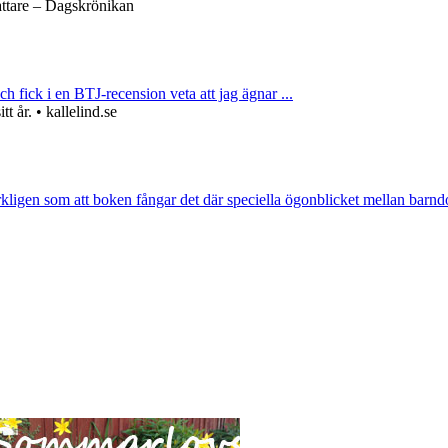
attare – Dagskrönikan
ch fick i en BTJ-recension veta att jag ägnar ...
 år. • kallelind.se
rkligen som att boken fångar det där speciella ögonblicket mellan barnd