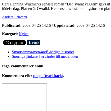
Carl Henning Wijkmarks senaste roman "Den svarat väggen" gavs ut fö
födelsedag. Platsen är Övralid, Heidenstams sista boningshus, en plats
Anders Edwartz
Publicerad:
2003-04-25 14:16
/
Uppdaterad:
2003-04-25 14:16
Kategori:
Nyhet
Smärtsamma-men-ändå-härliga historier
Snurriga jänkare återvänder till medeltiden
Inga kommentarer ännu
Kommentera eller
pinga (trackback)
.