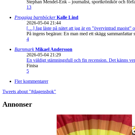
Stephan Mendel-Enk – journalist, sportkrönikör och förf
13
Proggiga barnböcker
Kalle Lind
2026-05-04 21:44
[…] Jag läste på nätet att jag är en ”övervintrad maoist” o
På ingens begäran: En man med ett skägg sammanfattar sitt
4
Barnmark
Mikael Andersson
2026-05-04 21:29
En väldigt stämningsfull och fin recension. Det känns ve
Finisa
5
Fler kommentarer
Tweets about "#dagensbok"
Annonser