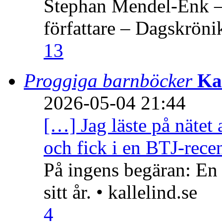
Stephan Mendel-Enk – 
författare – Dagskröni
13
Proggiga barnböcker
Ka
2026-05-04 21:44
[…] Jag läste på nätet 
och fick i en BTJ-recen
På ingens begäran: En
sitt år. • kallelind.se
4