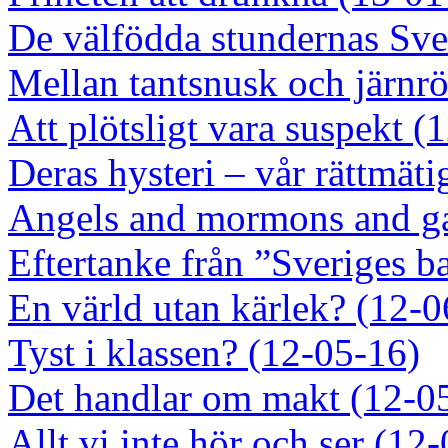
De välfödda stundernas Sve
Mellan tantsnusk och järnrö
Att plötsligt vara suspekt (
Deras hysteri – vår rättmät
Angels and mormons and ga
Eftertanke från ”Sveriges b
En värld utan kärlek? (12-0
Tyst i klassen? (12-05-16)
Det handlar om makt (12-0
Allt vi inte hör och ser (12