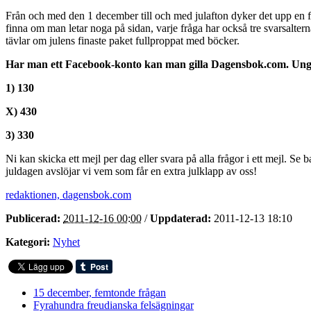
Från och med den 1 december till och med julafton dyker det upp en 
finna om man letar noga på sidan, varje fråga har också tre svarsalter
tävlar om julens finaste paket fullproppat med böcker.
Har man ett Facebook-konto kan man gilla Dagensbok.com. Unge
1) 130
X) 430
3) 330
Ni kan skicka ett mejl per dag eller svara på alla frågor i ett mejl. S
juldagen avslöjar vi vem som får en extra julklapp av oss!
redaktionen, dagensbok.com
Publicerad:
2011-12-16 00:00
/
Uppdaterad:
2011-12-13 18:10
Kategori:
Nyhet
15 december, femtonde frågan
Fyrahundra freudianska felsägningar