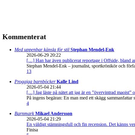
Kommenterat
Med uppenbar känsla för stil
Stephan Mendel-Enk
2026-06-29 20:22
[…] Han har även publicerat reportage i Offside, bland
Stephan Mendel-Enk – journalist, sportkrönikör och förf
13
Proggiga barnböcker
Kalle Lind
2026-05-04 21:44
[…] Jag läste på nätet att jag är en ”övervintrad maoist” o
På ingens begäran: En man med ett skägg sammanfattar sitt
4
Barnmark
Mikael Andersson
2026-05-04 21:29
En väldigt stämningsfull och fin recension. Det känns ve
Finisa