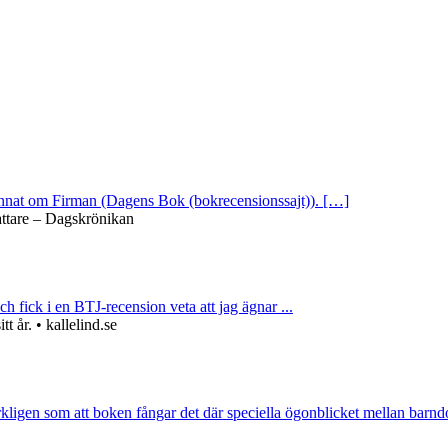
 annat om Firman (Dagens Bok (bokrecensionssajt)). […]
attare – Dagskrönikan
ch fick i en BTJ-recension veta att jag ägnar ...
 år. • kallelind.se
rkligen som att boken fångar det där speciella ögonblicket mellan barnd