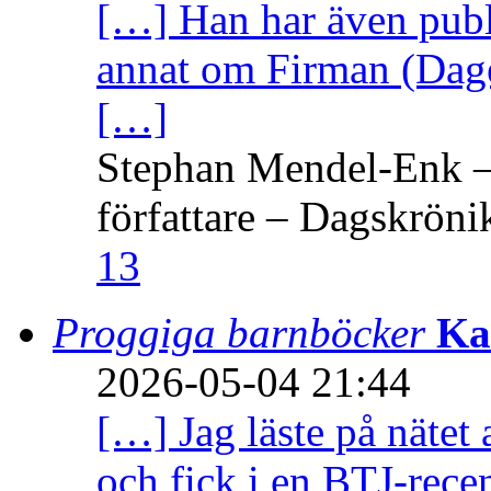
[…] Han har även publi
annat om Firman (Dage
[…]
Stephan Mendel-Enk – 
författare – Dagskröni
13
Proggiga barnböcker
Ka
2026-05-04 21:44
[…] Jag läste på nätet 
och fick i en BTJ-recen