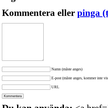
Kommentera eller
pinga (
Namn (måste anges)
E-post (måste anges, kommer inte vis
URL
Du kan använda:
<a href="