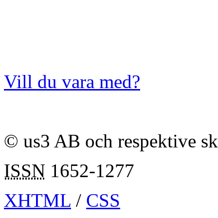
Vill du vara med?
© us3 AB och respektive s
ISSN
1652-1277
XHTML
/
CSS