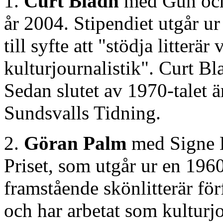
1.
Curt Bladh
med Gun och 
år 2004. Stipendiet utgår u
till syfte att "stödja litterä
kulturjournalistik". Curt Bl
Sedan slutet av 1970-talet ä
Sundsvalls Tidning.
2.
Göran Palm
med Signe E
Priset, som utgår ur en 1960
framstående skönlitterär för
och har arbetat som kulturjo