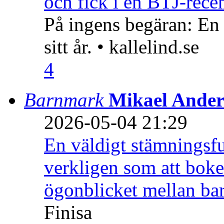
och fick i en BTJ-recen
På ingens begäran: En
sitt år. • kallelind.se
4
Barnmark
Mikael Ander
2026-05-04 21:29
En väldigt stämningsfu
verkligen som att boke
ögonblicket mellan ba
Finisa