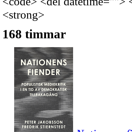
<code> <del datetime=""> 
<strong>
168 timmar