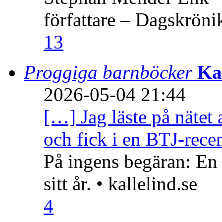
författare – Dagskröni
13
Proggiga barnböcker
Ka
2026-05-04 21:44
[…] Jag läste på nätet 
och fick i en BTJ-recen
På ingens begäran: En
sitt år. • kallelind.se
4