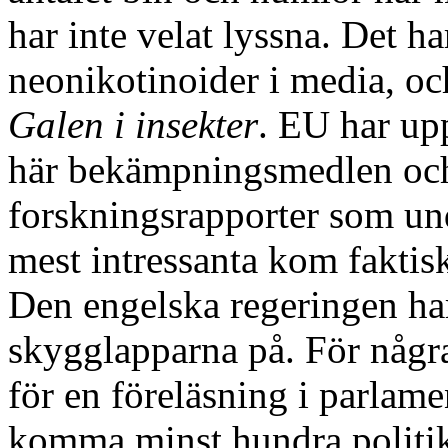
har inte velat lyssna. Det h
neonikotinoider i media, och
Galen i insekter
. EU har upp
här bekämpningsmedlen och 
forskningsrapporter som un
mest intressanta kom faktis
Den engelska regeringen har
skygglapparna på. För någr
för en föreläsning i parlamen
komma minst hundra politik