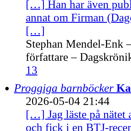
[…] Han har även publi
annat om Firman (Dage
[…]
Stephan Mendel-Enk – 
författare – Dagskröni
13
Proggiga barnböcker
Ka
2026-05-04 21:44
[…] Jag läste på nätet 
och fick i en BTJ-recen