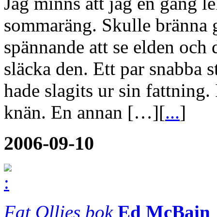
Jag minns att jag en gång l
sommaräng. Skulle bränna gr
spännande att se elden och d
släcka den. Ett par snabba
hade slagits ur sin fattning
knän. En annan […][
...
]
2006-09-10
Fat Ollies bok
Ed McBain