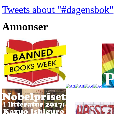
Tweets about "#dagensbok"
Annonser