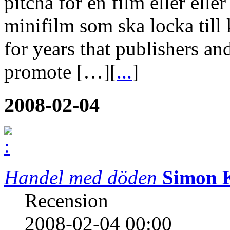
pitcha för en film eller elle
minifilm som ska locka till
for years that publishers an
promote […][
...
]
2008-02-04
Handel med döden
Simon 
Recension
2008-02-04 00:00