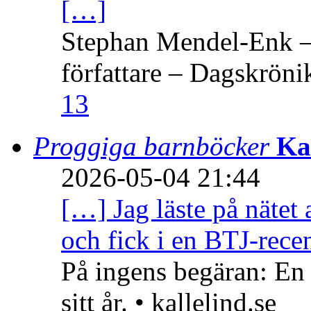
[…]
Stephan Mendel-Enk – 
författare – Dagskröni
13
Proggiga barnböcker
Ka
2026-05-04 21:44
[…] Jag läste på nätet 
och fick i en BTJ-recen
På ingens begäran: En
sitt år. • kallelind.se