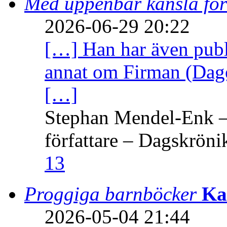
Med uppenbar känsla för
2026-06-29 20:22
[…] Han har även publi
annat om Firman (Dage
[…]
Stephan Mendel-Enk – 
författare – Dagskröni
13
Proggiga barnböcker
Ka
2026-05-04 21:44