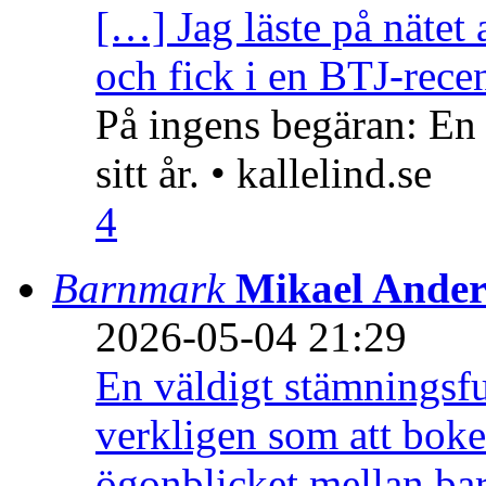
[…] Jag läste på nätet 
och fick i en BTJ-recen
På ingens begäran: En
sitt år. • kallelind.se
4
Barnmark
Mikael Ander
2026-05-04 21:29
En väldigt stämningsfu
verkligen som att boke
ögonblicket mellan ba