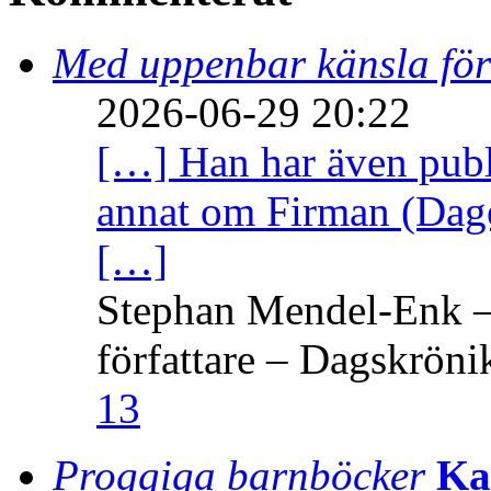
Med uppenbar känsla för
2026-06-29 20:22
[…] Han har även publi
annat om Firman (Dage
[…]
Stephan Mendel-Enk – 
författare – Dagskröni
13
Proggiga barnböcker
Ka