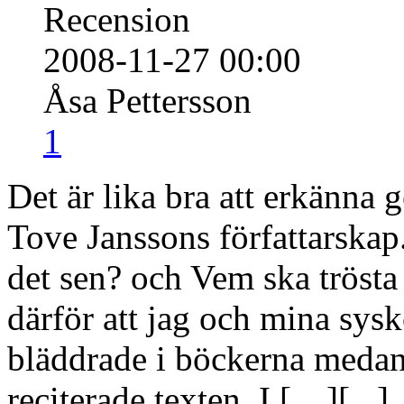
Recension
2008-11-27 00:00
Åsa Pettersson
1
Det är lika bra att erkänna 
Tove Janssons författarsk
det sen? och Vem ska trösta
därför att jag och mina sys
bläddrade i böckerna meda
reciterade texten. I […][
...
]