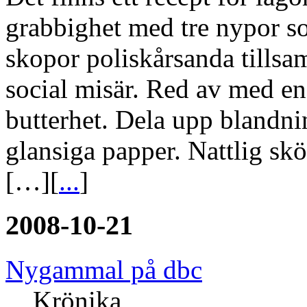
grabbighet med tre nypor sor
skopor poliskårsanda tillsa
social misär. Red av med en
butterhet. Dela upp blandni
glansiga papper. Nattlig sk
[…][
...
]
2008-10-21
Nygammal på dbc
Krönika