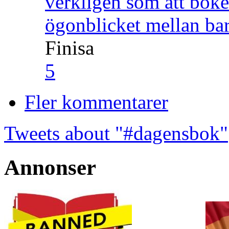
verkligen som att boke
ögonblicket mellan ba
Finisa
5
Fler kommentarer
Tweets about "#dagensbok"
Annonser