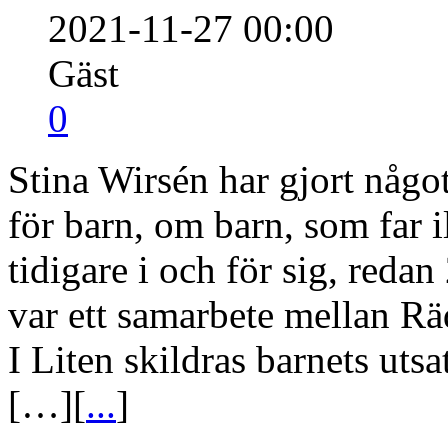
2021-11-27 00:00
Gäst
0
Stina Wirsén har gjort någo
för barn, om barn, som far i
tidigare i och för sig, reda
var ett samarbete mellan R
I Liten skildras barnets uts
[…][
...
]