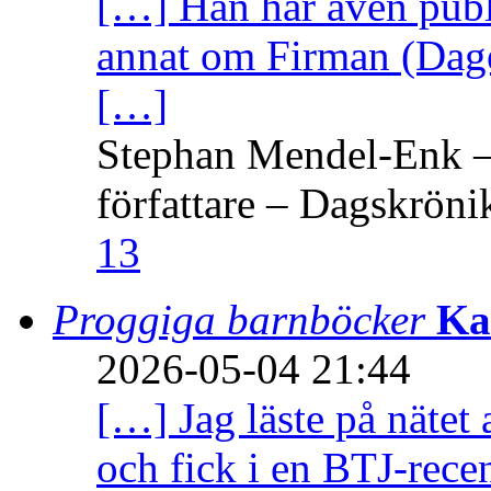
[…] Han har även publi
annat om Firman (Dage
[…]
Stephan Mendel-Enk – 
författare – Dagskröni
13
Proggiga barnböcker
Ka
2026-05-04 21:44
[…] Jag läste på nätet 
och fick i en BTJ-recen