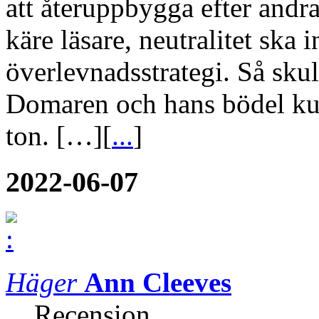
att återuppbygga efter andra
käre läsare, neutralitet ska 
överlevnadsstrategi. Så sku
Domaren och hans bödel kunn
ton. […][
...
]
2022-06-07
Häger
Ann Cleeves
Recension