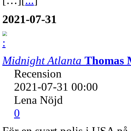
[…][
...
]
2021-07-31
Midnight Atlanta
Thomas 
Recension
2021-07-31 00:00
Lena Nöjd
0
För en svart polis i USA på 