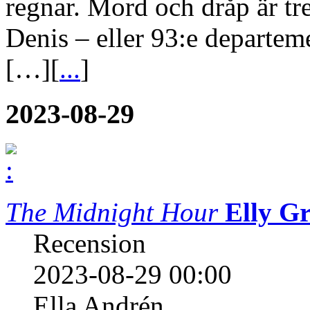
regnar. Mord och dråp är tre
Denis – eller 93:e departem
[…][
...
]
2023-08-29
The Midnight Hour
Elly Gr
Recension
2023-08-29 00:00
Ella Andrén