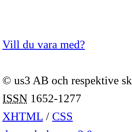
Vill du vara med?
© us3 AB och respektive s
ISSN
1652-1277
XHTML
/
CSS