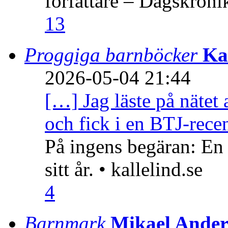
författare – Dagskröni
13
Proggiga barnböcker
Ka
2026-05-04 21:44
[…] Jag läste på nätet 
och fick i en BTJ-recen
På ingens begäran: En
sitt år. • kallelind.se
4
Barnmark
Mikael Ander