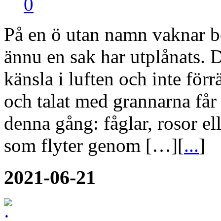
0
På en ö utan namn vaknar b
ännu en sak har utplånats. D
känsla i luften och inte för
och talat med grannarna får
denna gång: fåglar, rosor el
som flyter genom […][
...
]
2021-06-21