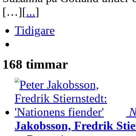
[…][
...
]
Tidigare
168 timmar
N
Jakobsson, Fredrik Stie