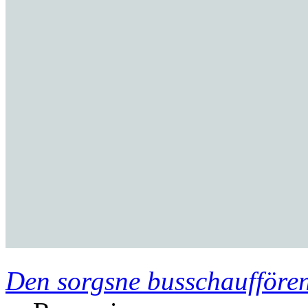
Den sorgsne busschauffören