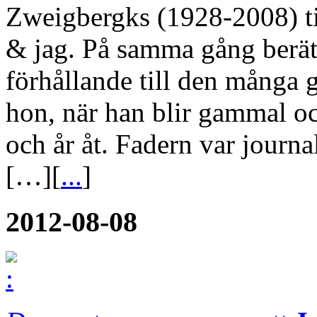
Zweigbergks (1928-2008) tio
& jag. På samma gång berätt
förhållande till den många 
hon, när han blir gammal o
och år åt. Fadern var journ
[…][
...
]
2012-08-08