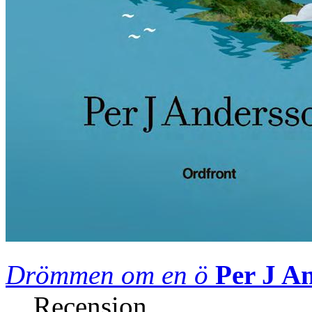
Drömmen om en ö
Per J A
Recension