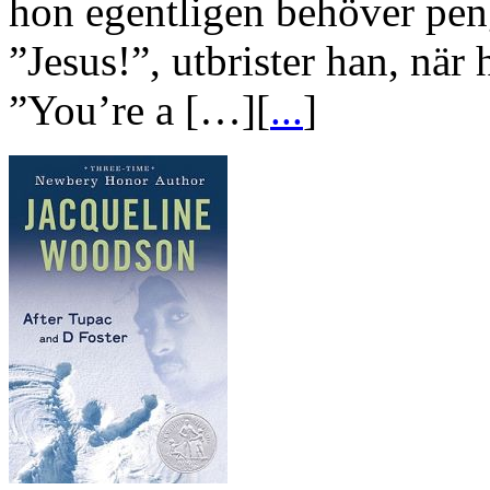
hon egentligen behöver peng
”Jesus!”, utbrister han, när 
”You’re a […][
...
]