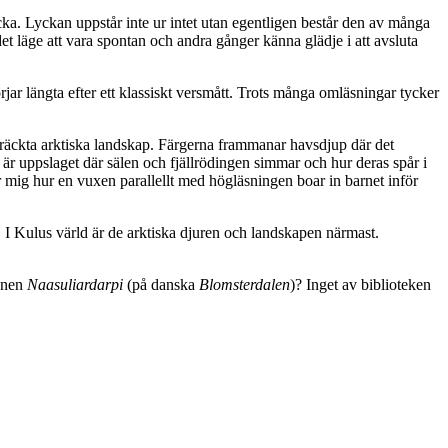
ycka. Lyckan uppstår inte ur intet utan egentligen består den av många
det läge att vara spontan och andra gånger känna glädje i att avsluta
rjar längta efter ett klassiskt versmått. Trots många omläsningar tycker
sträckta arktiska landskap. Färgerna frammanar havsdjup där det
d är uppslaget där sälen och fjällrödingen simmar och hur deras spår i
ör mig hur en vuxen parallellt med högläsningen boar in barnet inför
 I Kulus värld är de arktiska djuren och landskapen närmast.
anen
Naasuliardarpi
(på danska
Blomsterdalen
)? Inget av biblioteken