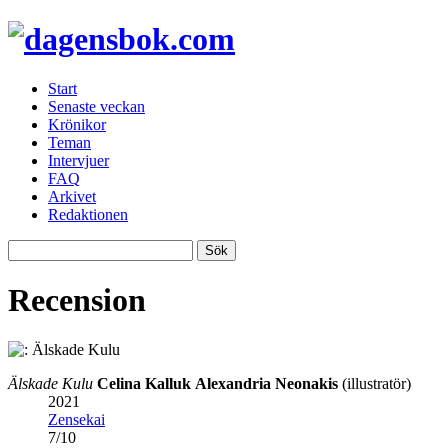
Start
Senaste veckan
Krönikor
Teman
Intervjuer
FAQ
Arkivet
Redaktionen
Recension
Älskade Kulu
Celina Kalluk
Alexandria Neonakis
(illustratör)
2021
Zensekai
7
/
10