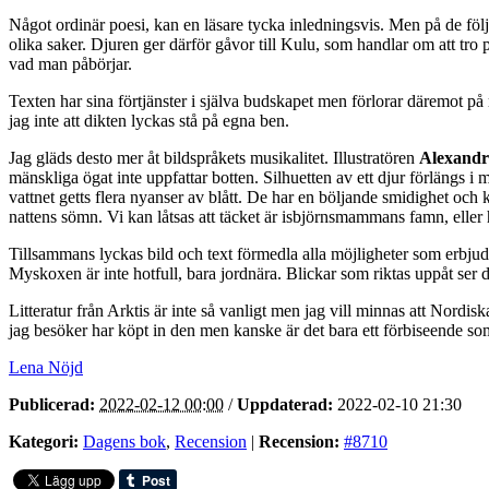
Något ordinär poesi, kan en läsare tycka inledningsvis. Men på de följa
olika saker. Djuren ger därför gåvor till Kulu, som handlar om att tro p
vad man påbörjar.
Texten har sina förtjänster i själva budskapet men förlorar däremot på 
jag inte att dikten lyckas stå på egna ben.
Jag gläds desto mer åt bildspråkets musikalitet. Illustratören
Alexandr
mänskliga ögat inte uppfattar botten. Silhuetten av ett djur förlängs i
vattnet getts flera nyanser av blått. De har en böljande smidighet och
nattens sömn. Vi kan låtsas att täcket är isbjörnsmammans famn, eller
Tillsammans lyckas bild och text förmedla alla möjligheter som erbjud
Myskoxen är inte hotfull, bara jordnära. Blickar som riktas uppåt ser
Litteratur från Arktis är inte så vanligt men jag vill minnas att Nordisk
jag besöker har köpt in den men kanske är det bara ett förbiseende so
Lena Nöjd
Publicerad:
2022-02-12 00:00
/
Uppdaterad:
2022-02-10 21:30
Kategori:
Dagens bok
,
Recension
|
Recension:
#8710