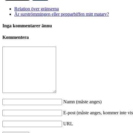
Relation över gränserna
Är surströmmingen eller pepparbiffen mitt matarv?
Inga kommentarer ännu
Kommentera
Namn (måste anges)
E-post (måste anges, kommer inte vis
URL