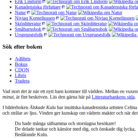
Erik Lindorm
Kanadensiska författare
Natur
Niviaq Korneliussen
Skönlitteratur
Småbarnsbok
Ursprungsfolk
Sök efter boken
Adlibris
Bokus
CDON
Libris
Tradera
Vad stort det är när ett nytt barn kommer till världen. Mellan en vux
minut
, är fint beskriven. Läs den gärna här på
Litteraturbankens sida
.
I bilderboken
Älskade Kulu
har inuitiska-kanadensiska artisten Celin
och strålar av ljus. Vinden ger kunskap om vädrets makter och när den 
Du hade många sällsamma och storslagna besökare!
De delade tankar och känslor med dig, och önskade dig lycka,
Bedårande Kulu.