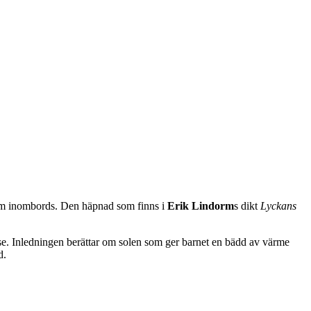
tröm inombords. Den häpnad som finns i
Erik Lindorm
s dikt
Lyckans
lse. Inledningen berättar om solen som ger barnet en bädd av värme
d.