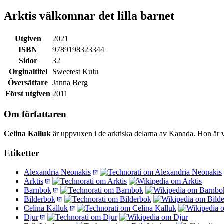
Arktis välkomnar det lilla barnet
Utgiven
2021
ISBN
9789198323344
Sidor
32
Orginaltitel
Sweetest Kulu
Översättare
Janna Berg
Först utgiven
2011
Om författaren
Celina Kalluk
är uppvuxen i de arktiska delarna av Kanada. Hon är ve
Etiketter
Alexandria Neonakis
Arktis
Barnbok
Bilderbok
Celina Kalluk
Djur