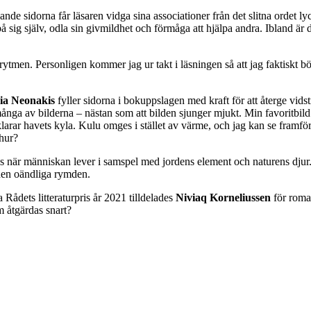
nde sidorna får läsaren vidga sina associationer från det slitna ordet l
å sig själv, odla sin givmildhet och förmåga att hjälpa andra. Ibland är 
rytmen. Personligen kommer jag ur takt i läsningen så att jag faktiskt bö
ia Neonakis
fyller sidorna i bokuppslagen med kraft för att återge vid
 många av bilderna – nästan som att bilden sjunger mjukt. Min favoritbil
 klarar havets kyla. Kulu omges i stället av värme, och jag kan se framf
 hur?
s när människan lever i samspel med jordens element och naturens djur.
 den oändliga rymden.
a Rådets litteraturpris år 2021 tilldelades
Niviaq Korneliussen
för rom
m åtgärdas snart?