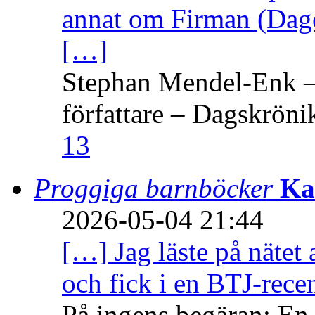
annat om Firman (Dage
[…]
Stephan Mendel-Enk – 
författare – Dagskröni
13
Proggiga barnböcker
Ka
2026-05-04 21:44
[…] Jag läste på nätet 
och fick i en BTJ-recen
På ingens begäran: En