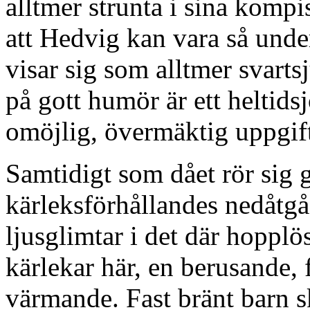
alltmer strunta i sina kompis
att Hedvig kan vara så unde
visar sig som alltmer svarts
på gott humör är ett heltids
omöjlig, övermäktig uppgif
Samtidigt som dået rör sig 
kärleksförhållandes nedåtgå
ljusglimtar i det där hopplö
kärlekar här, en berusande
värmande. Fast bränt barn sk