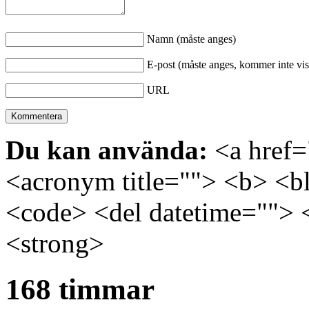
Namn (måste anges)
E-post (måste anges, kommer inte vis
URL
Du kan använda:
<a href="
<acronym title=""> <b> <bl
<code> <del datetime=""> 
<strong>
168 timmar