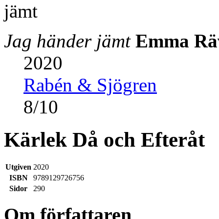
Jag händer jämt
Emma Rä
2020
Rabén & Sjögren
8
/
10
Kärlek Då och Efteråt
Utgiven
2020
ISBN
9789129726756
Sidor
290
Om författaren