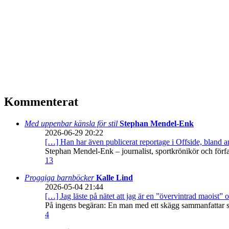
Kommenterat
Med uppenbar känsla för stil
Stephan Mendel-Enk
2026-06-29 20:22
[…] Han har även publicerat reportage i Offside, bland
Stephan Mendel-Enk – journalist, sportkrönikör och förf
13
Proggiga barnböcker
Kalle Lind
2026-05-04 21:44
[…] Jag läste på nätet att jag är en ”övervintrad maoist” o
På ingens begäran: En man med ett skägg sammanfattar sitt
4