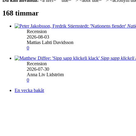
Du kan använda:
<a href="" title=""> <abbr title=""> <acronym ti
168 timmar
Nati
Recension
2026-08-03
Mattias Lahti Davidsson
0
Sipp sapp klickeli
Recension
2026-07-30
Anna Liv Lidström
0
En vecka bakåt