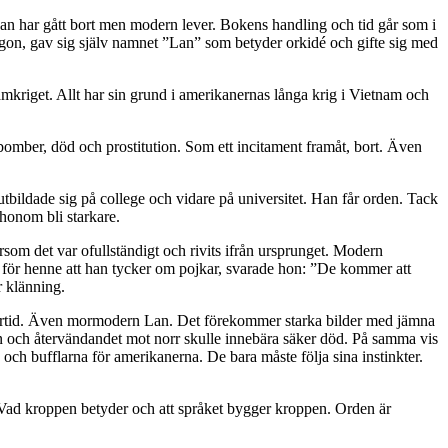
 Lan har gått bort men modern lever. Bokens handling och tid går som i
igon, gav sig själv namnet ”Lan” som betyder orkidé och gifte sig med
riget. Allt har sin grund i amerikanernas långa krig i Vietnam och
 bomber, död och prostitution. Som ett incitament framåt, bort. Även
bildade sig på college och vidare på universitet. Han får orden. Tack
honom bli starkare.
som det var ofullständigt och rivits ifrån ursprunget. Modern
för henne att han tycker om pojkar, svarade hon: ”De kommer att
r klänning.
I förtid. Även mormodern Lan. Det förekommer starka bilder med jämna
en och återvändandet mot norr skulle innebära säker död. På samma vis
ch bufflarna för amerikanerna. De bara måste följa sina instinkter.
Vad kroppen betyder och att språket bygger kroppen. Orden är