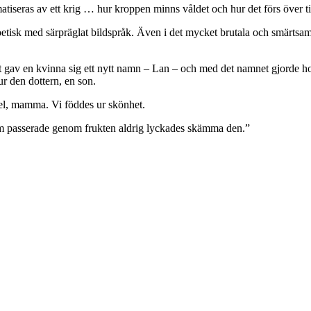
seras av ett krig … hur kroppen minns våldet och hur det förs över till
sk med särpräglat bildspråk. Även i det mycket brutala och smärtsamma.
riget gav en kvinna sig ett nytt namn – Lan – och med det namnet gjorde 
ur den dottern, en son.
 fel, mamma. Vi föddes ur skönhet.
t som passerade genom frukten aldrig lyckades skämma den.”