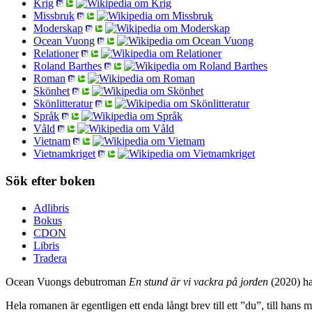
Krig
Missbruk
Moderskap
Ocean Vuong
Relationer
Roland Barthes
Roman
Skönhet
Skönlitteratur
Språk
Våld
Vietnam
Vietnamkriget
Sök efter boken
Adlibris
Bokus
CDON
Libris
Tradera
Ocean Vuongs debutroman
En stund är vi vackra på jorden
(2020) ha
Hela romanen är egentligen ett enda långt brev till ett ”du”, till han