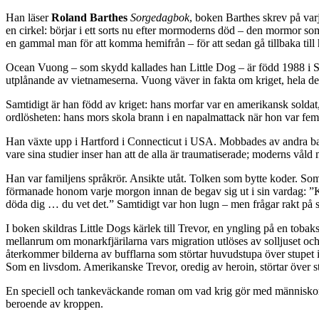
Han läser
Roland Barthes
Sorgedagbok
, boken Barthes skrev på var
en cirkel: börjar i ett sorts nu efter mormoderns död – den mormor s
en gammal man för att komma hemifrån – för att sedan gå tillbaka til
Ocean Vuong – som skydd kallades han Little Dog – är född 1988 i Sa
utplånande av vietnameserna. Vuong väver in fakta om kriget, hela d
Samtidigt är han född av kriget: hans morfar var en amerikansk soldat,
ordlösheten: hans mors skola brann i en napalmattack när hon var fe
Han växte upp i Hartford i Connecticut i USA. Mobbades av andra barn
vare sina studier inser han att de alla är traumatiserade; moderns vå
Han var familjens språkrör. Ansikte utåt. Tolken som bytte koder. Som
förmanade honom varje morgon innan de begav sig ut i sin vardag: ”K
döda dig … du vet det.” Samtidigt var hon lugn – men frågar rakt på 
I boken skildras Little Dogs kärlek till Trevor, en yngling på en t
mellanrum om monarkfjärilarna vars migration utlöses av solljuset oc
återkommer bilderna av bufflarna som störtar huvudstupa över stupet 
Som en livsdom. Amerikanske Trevor, oredig av heroin, störtar över stu
En speciell och tankeväckande roman om vad krig gör med människor. 
beroende av kroppen.