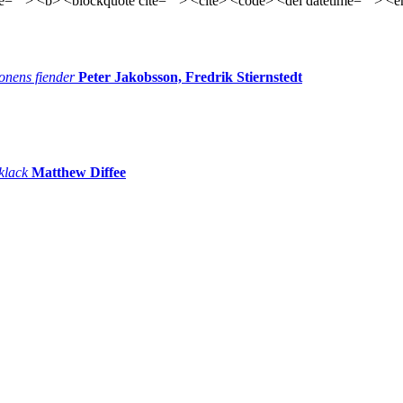
tle=""> <b> <blockquote cite=""> <cite> <code> <del datetime=""> <e
onens fiender
Peter Jakobsson, Fredrik Stiernstedt
 klack
Matthew Diffee