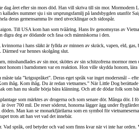
je dag året efter sin mors död. Han vill skriva till sin mor. Mormodern
om kallades nummer sju i sin ursprungsfamilj på landsbygden utanför Sa
l hela deras gemensamma liv med utvecklingar och sidospår.
igon. Till USA kom han som tvååring. Hans liv genomsyras av Vietnamk
en digra deg av dödande och fasa och människorna i den.
 kvinnorna i hans släkt är fyllda av minnen av skräck, vapen, eld, gas,
m. Därmed var hennes skolgång slut.
, misshandlades av sin mor, sköttes av sin schitzofrena mormor men ut
ld mot honom i barndomen var en reaktion. Hon ville skydda honom, lära 
 måste tala ”krigsspråket”. Deras eget språk var inget modersmål – efter
om ihåg. Kom ihåg. Du är redan vietnames.” När Little Dog berättade 
sak om han nu skulle börja bära klänning. Och att de dödar folk som bä
obaksplantage som märktes av drogerna och som senare dör. Många dör. 
h är över 700 mil. De reser söderut, honorna lägger ägg under flygfärd
i döden. Man kan se monarkfjärilarna som en symbol för vietnameserna o
pet trots att han vet vad det innebär.
Vad språk, ord betyder och vad som finns kvar när vi inte har orden. 