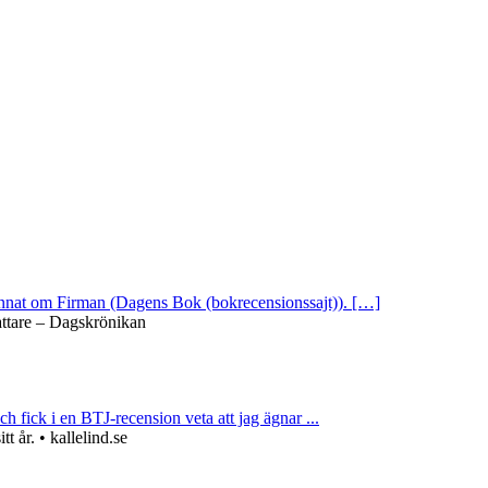
 annat om Firman (Dagens Bok (bokrecensionssajt)). […]
attare – Dagskrönikan
ch fick i en BTJ-recension veta att jag ägnar ...
 år. • kallelind.se