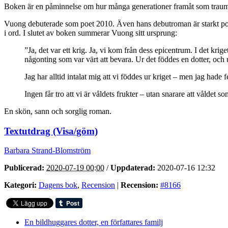
Boken är en påminnelse om hur många generationer framåt som traumati
Vuong debuterade som poet 2010. Även hans debutroman är starkt poeti
i ord. I slutet av boken summerar Vuong sitt ursprung:
”Ja, det var ett krig. Ja, vi kom från dess epicentrum. I det k
någonting som var värt att bevara. Ur det föddes en dotter, och 
Jag har alltid intalat mig att vi föddes ur kriget – men jag hade
Ingen får tro att vi är våldets frukter – utan snarare att vålde
En skön, sann och sorglig roman.
Textutdrag (Visa/göm)
Barbara Strand-Blomström
Publicerad:
2020-07-19 00:00
/
Uppdaterad:
2020-07-16 12:32
Kategori:
Dagens bok
,
Recension
|
Recension:
#8166
En bildhuggares dotter, en författares familj