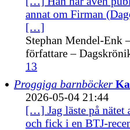
[…] Han har även publi
annat om Firman (Dage
[…]
Stephan Mendel-Enk – 
författare – Dagskröni
13
Proggiga barnböcker
Ka
2026-05-04 21:44
[…] Jag läste på nätet 
och fick i en BTJ-recen