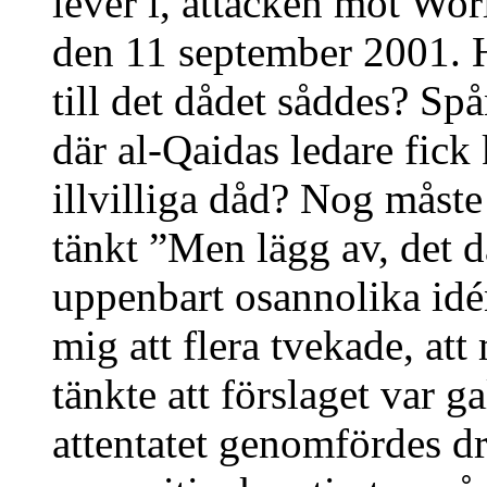
lever i, attacken mot Wo
den 11 september 2001. Hu
till det dådet såddes? Sp
där al-Qaidas ledare fic
illvilliga dåd? Nog måst
tänkt ”Men lägg av, det d
uppenbart osannolika idén
mig att flera tvekade, att
tänkte att förslaget var 
attentatet genomfördes dr