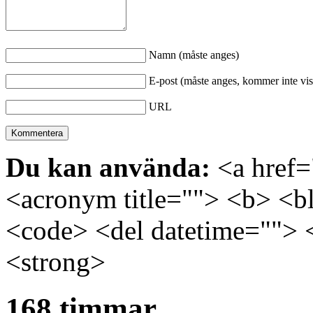
Namn (måste anges)
E-post (måste anges, kommer inte vis
URL
Du kan använda:
<a href="
<acronym title=""> <b> <bl
<code> <del datetime=""> 
<strong>
168 timmar