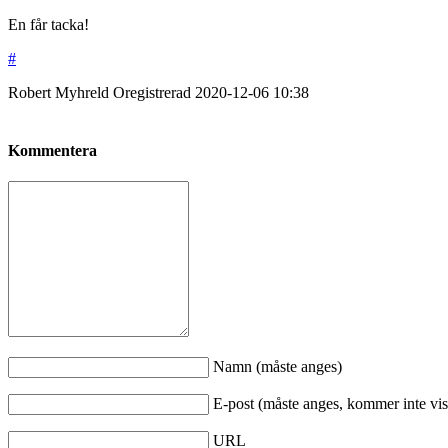
En får tacka!
#
Robert Myhreld
Oregistrerad
2020-12-06
10:38
Kommentera
Namn (måste anges)
E-post (måste anges, kommer inte vis
URL