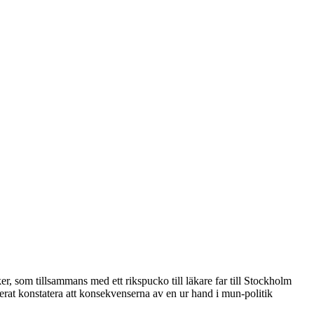
ker, som tillsammans med ett rikspucko till läkare far till Stockholm
gnerat konstatera att konsekvenserna av en ur hand i mun-politik