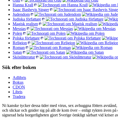
Gud
Hanna Krall
Isaac Bashevis Singer
Judendom
Judiska författare
Magisk realism
Messias
Polen
Polska författare
Religion
Roman
Satan
Skönlitteratur
Sök efter boken
Adlibris
Bokus
CDON
Libris
Tradera
Ni kanske tycker dessa tider med virus, sex avhuggna fötters avstånd, fo
och slickar och gnider sig på allt de kom över – enligt rykten även på 
signerad hela borgerligheten gjort Sverige ömkligt sårbart vid kriser a