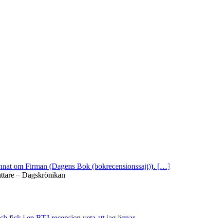
 annat om Firman (Dagens Bok (bokrecensionssajt)). […]
attare – Dagskrönikan
ch fick i en BTJ-recension veta att jag ägnar ...