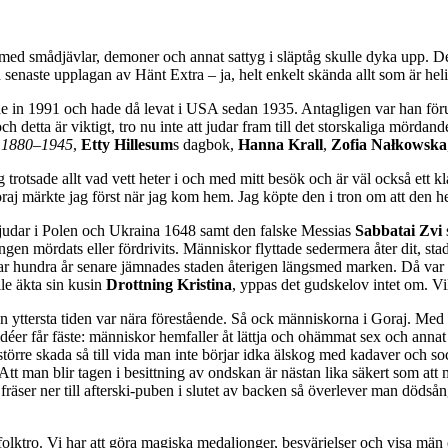
 med smådjävlar, demoner och annat sattyg i släptåg skulle dyka upp. De
 senaste upplagan av Hänt Extra – ja, helt enkelt skända allt som är hel
 in 1991 och hade då levat i USA sedan 1935. Antagligen var han föru
 detta är viktigt, tro nu inte att judar fram till det storskaliga mördan
 1880–1945
,
Etty Hillesum
s dagbok,
Hanna Krall
,
Zofia Nałkowska
g trotsade allt vad vett heter i och med mitt besök och är väl också ett 
oraj märkte jag först när jag kom hem. Jag köpte den i tron om att den 
 judar i Polen och Ukraina 1648 samt den falske Messias
Sabbatai Zvi
ingen mördats eller fördrivits. Människor flyttade sedermera åter dit, 
ar hundra år senare jämnades staden återigen längsmed marken. Då var
lle äkta sin kusin
Drottning Kristina
, yppas det gudskelov intet om. Vi
ttersta tiden var nära förestående. Så ock människorna i Goraj. Med full
a idéer får fäste: människor hemfaller åt lättja och ohämmat sex och anna
rre skada så till vida man inte börjar idka älskog med kadaver och soc
Att man blir tagen i besittning av ondskan är nästan lika säkert som att m
 fräser ner till afterski-puben i slutet av backen så överlever man döds
lktro. Vi har att göra magiska medaljonger, besvärjelser och visa män 