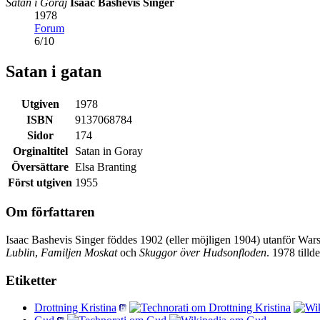
Satan i Goraj
Isaac Bashevis Singer
1978
Forum
6
/
10
Satan i gatan
Utgiven
1978
ISBN
9137068784
Sidor
174
Orginaltitel
Satan in Goray
Översättare
Elsa Branting
Först utgiven
1955
Om författaren
Isaac Bashevis Singer föddes 1902 (eller möjligen 1904) utanför Wars
Lublin
,
Familjen Moskat
och
Skuggor över Hudsonfloden
. 1978 tilld
Etiketter
Drottning Kristina