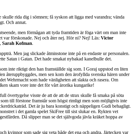
 skulle rida dig i sömnen; få syskon att ligga med varandra; vända
igt. Och annat.
tseende, men förmågan att tyda framtiden är föga värt om man inte
det var förskonade. Nej och åter nej. Hör ni? Nej! Läs:
Victor
,
Sarah Kofman
.
klappträ. Men jag slickade åtminstone inte på en endaste ur personalen.
hette Satan i Gatan. Det hade smakat nybakad kanelbulle det.
som inte riktigt den han framställde sig som. I Goraj uppstod en liten
staden återuppbyggdes, men sen kom den ärofyllda svenska hären under
 det Wehrmacht som hade vänligheten att slakta och rasera. Om
lken skam vore inte det för vårt ärorika kungarike!
 övertygelse visste de att de att de strax skulle få smaka på söta
t som till förstone framstår som högst rimligt men som möjligtvis inte
kerdrickaträd. Det är ju bara konstigt och näppeligen Gudi behagligt.
onstret i det gamla spelet SkiFree till sist slukar en. Rykten vet
ångestfärden. Då slipper man se det självgoda jävla kräket hoppa av
och kvinnor som sade sig veta både det ena och andra. Järtecken var