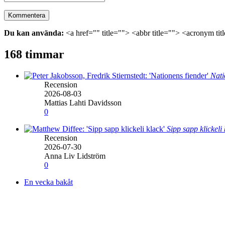
Du kan använda:
<a href="" title=""> <abbr title=""> <acronym ti
168 timmar
Nati
Recension
2026-08-03
Mattias Lahti Davidsson
0
Sipp sapp klickeli
Recension
2026-07-30
Anna Liv Lidström
0
En vecka bakåt