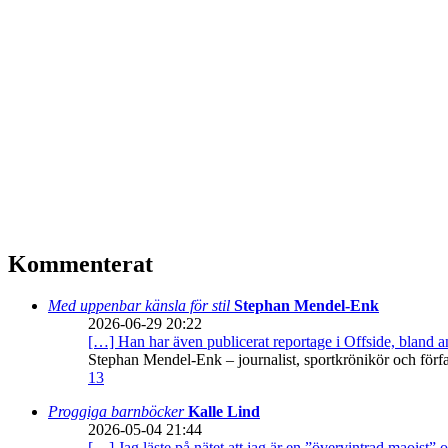
Kommenterat
Med uppenbar känsla för stil
Stephan Mendel-Enk
2026-06-29 20:22
[…] Han har även publicerat reportage i Offside, bland
Stephan Mendel-Enk – journalist, sportkrönikör och förf
13
Proggiga barnböcker
Kalle Lind
2026-05-04 21:44
[…] Jag läste på nätet att jag är en ”övervintrad maoist” o