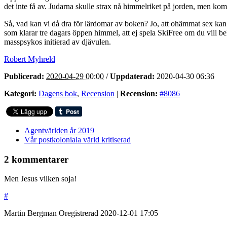
det inte få av. Judarna skulle strax nå himmelriket på jorden, men kom
Så, vad kan vi då dra för lärdomar av boken? Jo, att ohämmat sex kan v
som klarar tre dagars öppen himmel, att ej spela SkiFree om du vill behå
masspsykos initierad av djävulen.
Robert Myhreld
Publicerad:
2020-04-29 00:00
/
Uppdaterad:
2020-04-30 06:36
Kategori:
Dagens bok
,
Recension
|
Recension:
#8086
Agentvärlden år 2019
Vår postkoloniala värld kritiserad
2 kommentarer
Men Jesus vilken soja!
#
Martin Bergman
Oregistrerad
2020-12-01
17:05