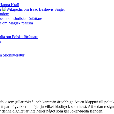
lk som gillar rökt ål och karantän är jobbigt. Att ett klappträ till politi
ett par högvakter –, höjer ju vilket blodtryck som helst. Att sedan resi
v denna dignitet är inte heller något som ger Joker-breda leenden.