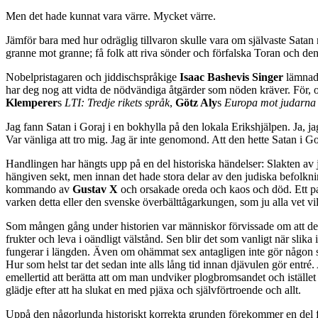
Men det hade kunnat vara värre. Mycket värre.
Jämför bara med hur odräglig tillvaron skulle vara om självaste Satan
granne mot granne; få folk att riva sönder och förfalska Toran och den
Nobelpristagaren och jiddischspråkige
Isaac Bashevis Singer
lämnade
har deg nog att vidta de nödvändiga åtgärder som nöden kräver. För, och
Klemperer
s
LTI: Tredje rikets språk
,
Götz Aly
s
Europa mot judarna
Jag fann Satan i Goraj i en bokhylla på den lokala Erikshjälpen. Ja, ja
Var vänliga att tro mig. Jag är inte genomond. Att den hette Satan i G
Handlingen har hängts upp på en del historiska händelser: Slakten av
hängiven sekt, men innan det hade stora delar av den judiska befolkn
kommando av
Gustav X
och orsakade oreda och kaos och död. Ett p
varken detta eller den svenske överbälttågarkungen, som ju alla vet vi
Som mången gång under historien var människor förvissade om att den y
frukter och leva i oändligt välstånd. Sen blir det som vanligt när slik
fungerar i längden. Även om ohämmat sex antagligen inte gör någon stö
Hur som helst tar det sedan inte alls lång tid innan djävulen gör entré. 
emellertid att berätta att om man undviker plogbromsandet och istället
glädje efter att ha slukat en med pjäxa och självförtroende och allt.
Uppå den någorlunda historiskt korrekta grunden förekommer en del fo