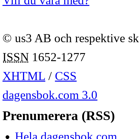
Vill du vara med?
© us3 AB och respektive s
ISSN
1652-1277
XHTML
/
CSS
dagensbok.com 3.0
Prenumerera (RSS)
Hela dagensbok.com