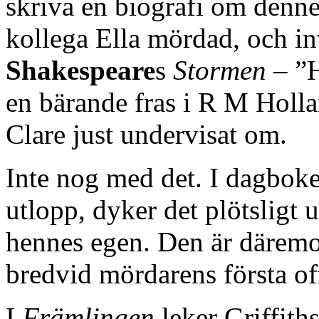
skriva en biografi om denne
kollega Ella mördad, och inv
Shakespeare
s
Stormen
– ”H
en bärande fras i R M Holl
Clare just undervisat om.
Inte nog med det. I dagboken
utlopp, dyker det plötsligt 
hennes egen. Den är därem
bredvid mördarens första of
I
Främlingen
leker Griffith