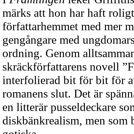
märks att hon har haft roli
författarhemmet med mer mo
gengångare med ungdomars 
ordning. Genom alltsamman
skräckförfattarens novell ”
interfolierad bit för bit för at
romanens slut. Det är spän
en litterär pusseldeckare so
diskbänkrealism, men som bl
gotiska.