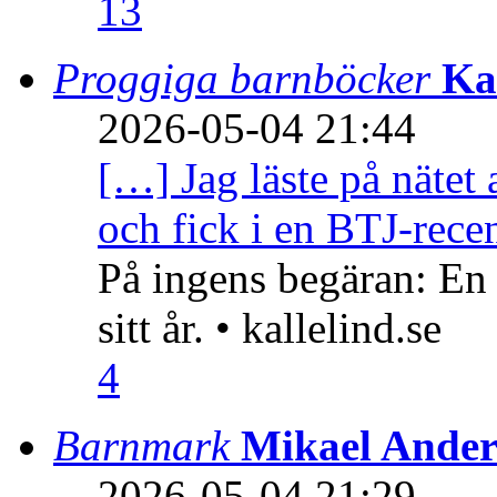
13
Proggiga barnböcker
Ka
2026-05-04 21:44
[…] Jag läste på nätet 
och fick i en BTJ-recen
På ingens begäran: En
sitt år. • kallelind.se
4
Barnmark
Mikael Ander
2026-05-04 21:29