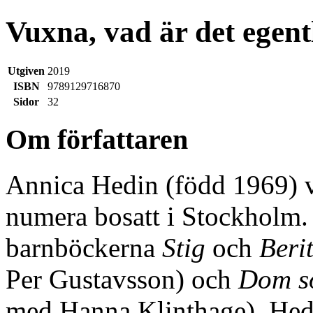
Vuxna, vad är det egent
Utgiven
2019
ISBN
9789129716870
Sidor
32
Om författaren
Annica Hedin (född 1969) v
numera bosatt i Stockholm. 
barnböckerna
Stig
och
Beri
Per Gustavsson) och
Dom s
med Hanna Klinthage). Hedi