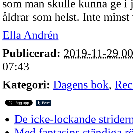
som man skulle kunna ge i ju
åldrar som helst. Inte minst
Ella Andrén
Publicerad:
2019-11-29 00
07:43
Kategori:
Dagens bok
,
Rec
De icke-lockande strider
Med fantasins ständiga rö