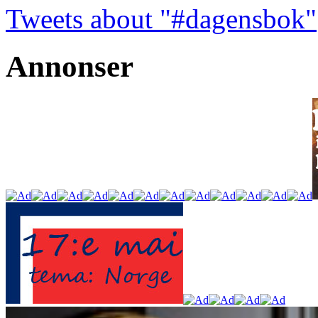
Tweets about "#dagensbok"
Annonser