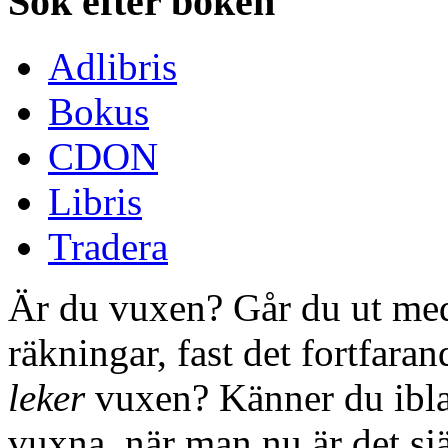
Sök efter boken
Adlibris
Bokus
CDON
Libris
Tradera
Är du vuxen? Går du ut med
räkningar, fast det fortfara
leker
vuxen? Känner du iblan
vuxna, när man nu är det sjä