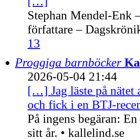
[…]
Stephan Mendel-Enk – 
författare – Dagskröni
13
Proggiga barnböcker
Ka
2026-05-04 21:44
[…] Jag läste på nätet 
och fick i en BTJ-recen
På ingens begäran: En
sitt år. • kallelind.se