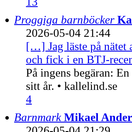
13
Proggiga barnböcker
Ka
2026-05-04 21:44
[…] Jag läste på nätet 
och fick i en BTJ-recen
På ingens begäran: En
sitt år. • kallelind.se
4
Barnmark
Mikael Ander
2026-05-04 21:29