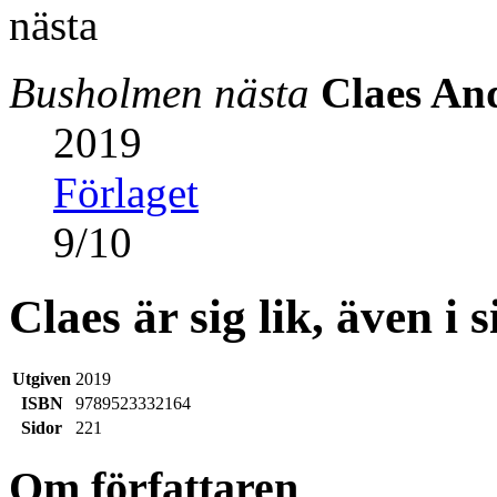
Busholmen nästa
Claes An
2019
Förlaget
9
/
10
Claes är sig lik, även i s
Utgiven
2019
ISBN
9789523332164
Sidor
221
Om författaren