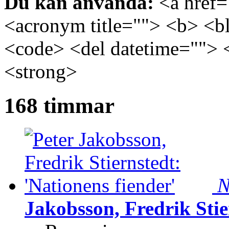
Du kan använda:
<a href="
<acronym title=""> <b> <bl
<code> <del datetime=""> 
<strong>
168 timmar
N
Jakobsson, Fredrik Stie