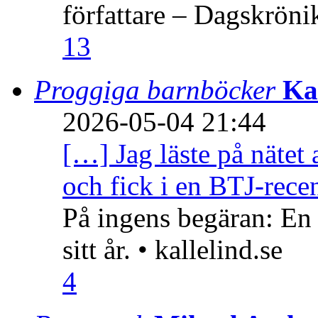
författare – Dagskröni
13
Proggiga barnböcker
Ka
2026-05-04 21:44
[…] Jag läste på nätet 
och fick i en BTJ-recen
På ingens begäran: En
sitt år. • kallelind.se
4