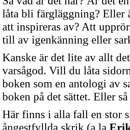
Så vad är det här? Är det e
låta bli färgläggning? Eller
att inspireras av? Att uppröra
till av igenkänning eller sa
Kanske är det lite av allt de
varsågod. Vill du låta sidorn
boken som en antologi av sa
boken på det sättet. Eller så
Här finns i alla fall en sto
ångestfyllda skrik (a la
Erik