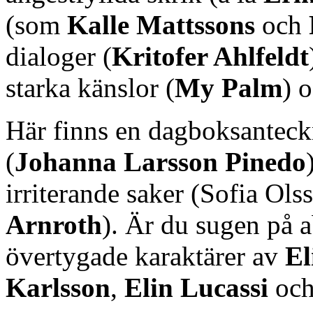
(som
Kalle Mattssons
och
dialoger (
Kritofer Ahlfeldt
starka känslor (
My Palm
) 
Här finns en dagboksanteck
(
Johanna Larsson Pinedo
irriterande saker (Sofia Olss
Arnroth
). Är du sugen på a
övertygade karaktärer av
El
Karlsson
,
Elin Lucassi
oc