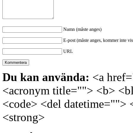
Namn (måste anges)
E-post (måste anges, kommer inte vis
URL
Du kan använda:
<a href="
<acronym title=""> <b> <bl
<code> <del datetime=""> 
<strong>