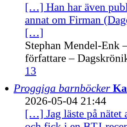
[…] Han har även publi
annat om Firman (Dage
[…]
Stephan Mendel-Enk – 
författare – Dagskröni
13
Proggiga barnböcker
Ka
2026-05-04 21:44
[…] Jag läste på nätet 
och fick i en BTJ-recen