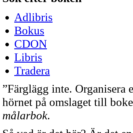
Adlibris
Bokus
CDON
Libris
Tradera
”Färglägg inte. Organisera e
hörnet på omslaget till bok
målarbok
.